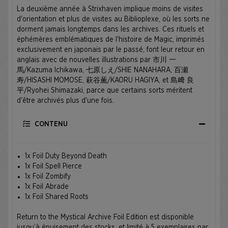
La deuxième année à Strixhaven implique moins de visites
d'orientation et plus de visites au Biblioplexe, où les sorts ne
dorment jamais longtemps dans les archives. Ces rituels et
éphémères emblématiques de l'histoire de Magic, imprimés
exclusivement en japonais par le passé, font leur retour en
anglais avec de nouvelles illustrations par 市川 一
馬/Kazuma Ichikawa, 七原しえ/SHIE NANAHARA, 百瀬
寿/HISASHI MOMOSE, 萩谷薫/KAORU HAGIYA, et 島﨑 良
平/Ryohei Shimazaki, parce que certains sorts méritent
d'être archivés plus d'une fois.
CONTENU
1x Foil Duty Beyond Death
1x Foil Spell Pierce
1x Foil Zombify
1x Foil Abrade
1x Foil Shared Roots
Return to the Mystical Archive Foil Edition est disponible
jusqu’à épuisement des stocks, et limité à 5 exemplaires par