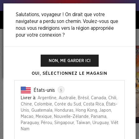
Tous à vos poireaux !
Salutations, voyageur ! On dirait que votre
navigateur a perdu son chemin. Voulez-vous que
0
nous vous redirigions vers la région appropriée
pour votre connexion ?
Accueil
Back To School Superdrop
Return To Mystical Archive Foil Edition
NON, ME GARDER ICI
OUI, SÉLECTIONNEZ LE MAGASIN
$
États-unis
Livrer à:
Argentine, Australie, Brésil, Canada, Chili,
Chine, Colombie, Corée du Sud, Costa Rica, États-
Unis, Guatemala, Honduras, Hong Kong, Japon,
Macao, Mexique, Nouvelle-Zélande, Panama,
Paraguay, Pérou, Singapour, Taïwan, Uruguay, Viêt
Nam