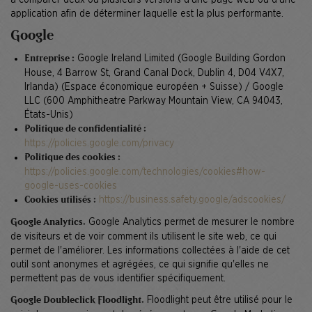
application afin de déterminer laquelle est la plus performante.
Google
Google Ireland Limited (Google Building Gordon
Entreprise :
House, 4 Barrow St, Grand Canal Dock, Dublin 4, D04 V4X7,
Irlanda) (Espace économique européen + Suisse) / Google
LLC (600 Amphitheatre Parkway Mountain View, CA 94043,
États-Unis)
Politique de confidentialité :
https://policies.google.com/privacy
Politique des cookies :
https://policies.google.com/technologies/cookies#how-
google-uses-cookies
https://business.safety.google/adscookies/
Cookies utilisés :
Google Analytics permet de mesurer le nombre
Google Analytics.
de visiteurs et de voir comment ils utilisent le site web, ce qui
permet de l'améliorer. Les informations collectées à l'aide de cet
outil sont anonymes et agrégées, ce qui signifie qu'elles ne
permettent pas de vous identifier spécifiquement.
Floodlight peut être utilisé pour le
Google Doubleclick Floodlight.