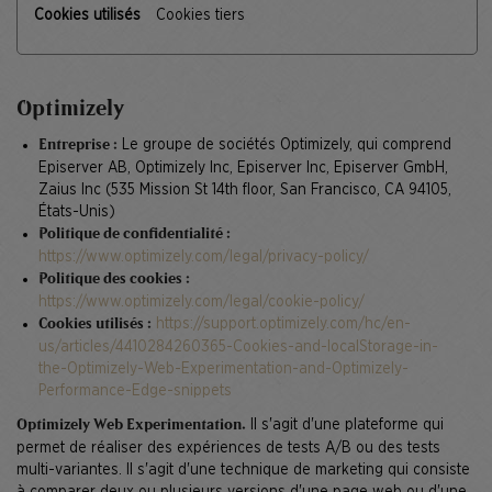
Cookies tiers
Optimizely
Le groupe de sociétés Optimizely, qui comprend
Entreprise :
Episerver AB, Optimizely Inc, Episerver Inc, Episerver GmbH,
Zaius Inc (535 Mission St 14th floor, San Francisco, CA 94105,
États-Unis)
Politique de confidentialité :
https://www.optimizely.com/legal/privacy-policy/
Politique des cookies :
https://www.optimizely.com/legal/cookie-policy/
https://support.optimizely.com/hc/en-
Cookies utilisés :
us/articles/4410284260365-Cookies-and-localStorage-in-
the-Optimizely-Web-Experimentation-and-Optimizely-
Performance-Edge-snippets
Il s'agit d'une plateforme qui
Optimizely Web Experimentation.
permet de réaliser des expériences de tests A/B ou des tests
multi-variantes. Il s'agit d'une technique de marketing qui consiste
à comparer deux ou plusieurs versions d'une page web ou d'une