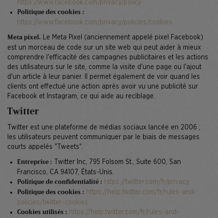
https://www.facebook.com/privacy/policy
Politique des cookies :
https://www.facebook.com/privacy/policies/cookies
Le Meta Pixel (anciennement appelé pixel Facebook)
Meta pixel.
est un morceau de code sur un site web qui peut aider à mieux
comprendre l'efficacité des campagnes publicitaires et les actions
des utilisateurs sur le site, comme la visite d'une page ou l'ajout
d'un article à leur panier. Il permet également de voir quand les
clients ont effectué une action après avoir vu une publicité sur
Facebook et Instagram, ce qui aide au reciblage.
Twitter
Twitter est une plateforme de médias sociaux lancée en 2006 ;
les utilisateurs peuvent communiquer par le biais de messages
courts appelés "Tweets".
Twitter Inc, 795 Folsom St., Suite 600, San
Entreprise :
Francisco, CA 94107, États-Unis.
https://twitter.com/fr/privacy
Politique de confidentialité :
https://help.twitter.com/fr/rules-and-
Politique des cookies :
policies/twitter-cookies
https://help.twitter.com/fr/rules-and-
Cookies utilisés :