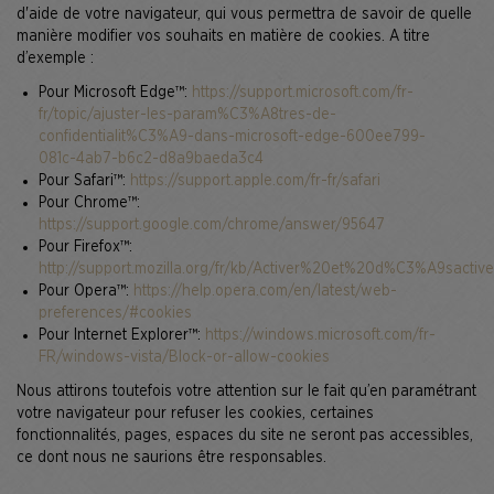
d'aide de votre navigateur, qui vous permettra de savoir de quelle
manière modifier vos souhaits en matière de cookies. A titre
d’exemple :
Pour Microsoft Edge™:
https://support.microsoft.com/fr-
fr/topic/ajuster-les-param%C3%A8tres-de-
confidentialit%C3%A9-dans-microsoft-edge-600ee799-
081c-4ab7-b6c2-d8a9baeda3c4
Pour Safari™:
https://support.apple.com/fr-fr/safari
Pour Chrome™:
https://support.google.com/chrome/answer/95647
Pour Firefox™:
http://support.mozilla.org/fr/kb/Activer%20et%20d%C3%A9sacti
Pour Opera™:
https://help.opera.com/en/latest/web-
preferences/#cookies
Pour Internet Explorer™:
https://windows.microsoft.com/fr-
FR/windows-vista/Block-or-allow-cookies
Nous attirons toutefois votre attention sur le fait qu’en paramétrant
votre navigateur pour refuser les cookies, certaines
fonctionnalités, pages, espaces du site ne seront pas accessibles,
ce dont nous ne saurions être responsables.