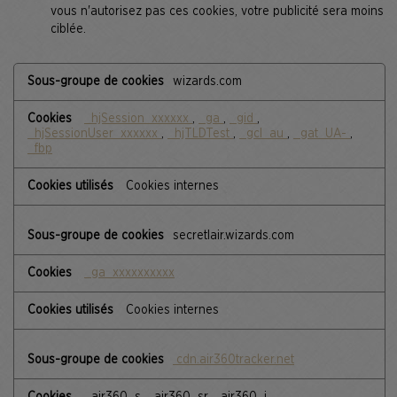
vous n'autorisez pas ces cookies, votre publicité sera moins
ciblée.
,Cookies
wizards.com
de
performance,Cookies
pour
_hjSession_xxxxxx
,
_ga
,
_gid
,
une
_hjSessionUser_xxxxxx
,
_hjTLDTest
,
_gcl_au
,
_gat_UA-
,
publicité
_fbp
ciblée
Cookies internes
secretlair.wizards.com
_ga_xxxxxxxxxx
Cookies internes
cdn.air360tracker.net
_air360_s, _air360_sr, _air360_i