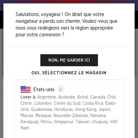
Tous à vos poireaux !
Salutations, voyageur ! On dirait que votre
navigateur a perdu son chemin. Voulez-vous que
0
nous vous redirigions vers la région appropriée
pour votre connexion ?
Politique de
confidentialité de la
NON, ME GARDER ICI
Boutique en ligne
OUI, SÉLECTIONNEZ LE MAGASIN
$
États-unis
Dernière mise à jour: 11 Août 2025
Livrer à:
Argentine, Australie, Brésil, Canada, Chili,
Chine, Colombie, Corée du Sud, Costa Rica, États-
CE DOCUMENT FAIT PARTIE INTÉGRANTE DES CONDITIONS DE
Unis, Guatemala, Honduras, Hong Kong, Japon,
VENTE DU MAGASIN ET NE CONSTITUE PAS UN ACCORD
Macao, Mexique, Nouvelle-Zélande, Panama,
INDÉPENDANT. LES TERMES DEFINIS DANS LES CONDITIONS DE
Paraguay, Pérou, Singapour, Taïwan, Uruguay, Viêt
VENTE ONT LE MEME SENS QUE CEUX DE CE DOCUMENT DE
Nam
POLITIQUE DE CONFIDENTIALITE.