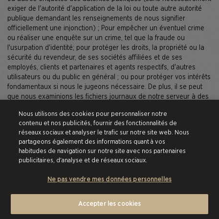
exiger de l'autorité d'application de la loi ou toute autre autorité
publique demandant les renseignements de nous signifier
officiellement une injonction) ; Pour empêcher un éventuel crime
ou réaliser une enquête sur un crime, tel que la fraude ou
l'usurpation d'identité; pour protéger les droits, la propriété ou la
sécurité du revendeur, de ses sociétés affiliées et de ses
employés, clients et partenaires et agents respectifs, d'autres
utilisateurs ou du public en général ; ou pour protéger vos intérêts
fondamentaux si nous le jugeons nécessaire. De plus, il se peut
que nous examinions les fichiers journaux de notre serveur à des
fins de sécurité, notamment pour détecter des intrusions sur notre
Nous utilisons des cookies pour personnaliser notre
réseau. Si nous soupçonnons l'existence d'une activité criminelle,
contenu et nos publicités, fournir des fonctionnalités de
nous pouvons partager les fichiers journaux de notre serveur --
réseaux sociaux et analyser le trafic sur notre site web. Nous
qui contiennent les adresses IP des visiteurs -- avec les autorités
partageons également des informations quant à vos
d'enquête compétentes susceptibles d'utiliser ces informations
habitudes de navigation sur notre site avec nos partenaires
pour dépister et identifier les individus. Nous nous réservons
publicitaires, d'analyse et de réseaux sociaux.
également le droit de signaler aux représentants de la loi et
autres autorités publiques adéquats toute activité que de bonne
Ne pas vendre mes données personnelles
foi, nous estimons enfreindre ou pouvant enfreindre les lois ou
réglementations en vigueur, sans vous en informer au préalable.
Accepter les cookies
En relation avec des événements liés à l'entreprise. En cas