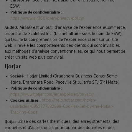
Scalefast Inc. (faisant affaire sous le nom de
Entreprise :
ESW).
Politique de confidentialité :
https://www.air360.io/en/privacy-policy/
Air360 est un outil d'analyse de l'expérience eCommerce,
Air360.
propriété de Scalefast Inc. (faisant affaire sous le nom de ESW),
qui facilite la compréhension de l'expérience client sur un site
web. Il révèle les comportements des clients qui sont invisibles
aux méthodes d'analyse conventionnelles, ce qui nous permet de
créer un site web plus convivial.
Hotjar
Hotjar Limited (Dragonara Business Center 5ème
Société :
étage, Dragonara Road, Paceville St Julian's STJ 3141 Malte)
Politique de confidentialité :
https://www.hotjar.com/legal/policies/privacy/
https://help.hotjar.com/hc/en-
Cookies utilisés :
us/articles/6952777582999-Cookies-Set-by-the-Hotjar-
Tracking-Code
utilise des cartes thermiques, des enregistrements, des
Hotjar
enquêtes et d'autres outils pour fournir des données et des