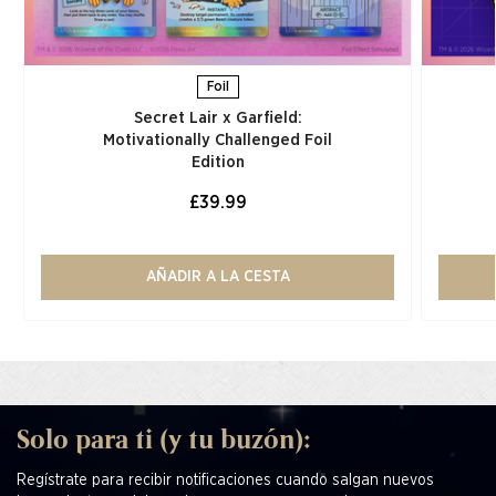
Foil
Secret Lair x Garfield:
Motivationally Challenged Foil
Edition​
£39.99
AÑADIR A LA CESTA
Solo para ti (y tu buzón):
Regístrate para recibir notificaciones cuando salgan nuevos