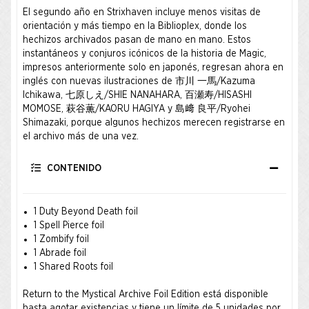
El segundo año en Strixhaven incluye menos visitas de
orientación y más tiempo en la Biblioplex, donde los
hechizos archivados pasan de mano en mano. Estos
instantáneos y conjuros icónicos de la historia de Magic,
impresos anteriormente solo en japonés, regresan ahora en
inglés con nuevas ilustraciones de 市川 一馬/Kazuma
Ichikawa, 七原しえ/SHIE NANAHARA, 百瀬寿/HISASHI
MOMOSE, 萩谷薫/KAORU HAGIYA y 島﨑 良平/Ryohei
Shimazaki, porque algunos hechizos merecen registrarse en
el archivo más de una vez.
CONTENIDO
1 Duty Beyond Death foil
1 Spell Pierce foil
1 Zombify foil
1 Abrade foil
1 Shared Roots foil
Return to the Mystical Archive Foil Edition está disponible
hasta agotar existencias y tiene un límite de 5 unidades por