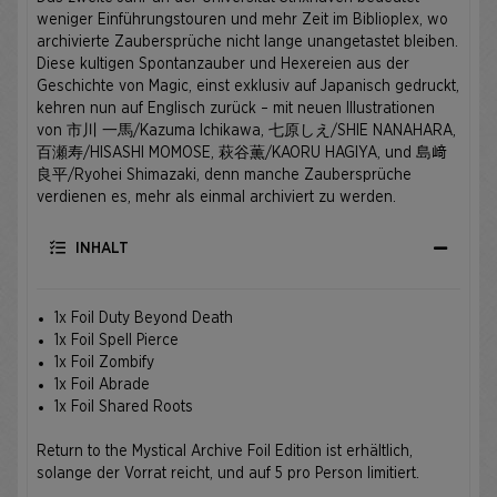
weniger Einführungstouren und mehr Zeit im Biblioplex, wo
archivierte Zaubersprüche nicht lange unangetastet bleiben.
Diese kultigen Spontanzauber und Hexereien aus der
Geschichte von Magic, einst exklusiv auf Japanisch gedruckt,
kehren nun auf Englisch zurück – mit neuen Illustrationen
von 市川 一馬/Kazuma Ichikawa, 七原しえ/SHIE NANAHARA,
百瀬寿/HISASHI MOMOSE, 萩谷薫/KAORU HAGIYA, und 島﨑
良平/Ryohei Shimazaki, denn manche Zaubersprüche
verdienen es, mehr als einmal archiviert zu werden.
INHALT
1x Foil Duty Beyond Death
1x Foil Spell Pierce
1x Foil Zombify
1x Foil Abrade
1x Foil Shared Roots
Return to the Mystical Archive Foil Edition ist erhältlich,
solange der Vorrat reicht, und auf 5 pro Person limitiert.