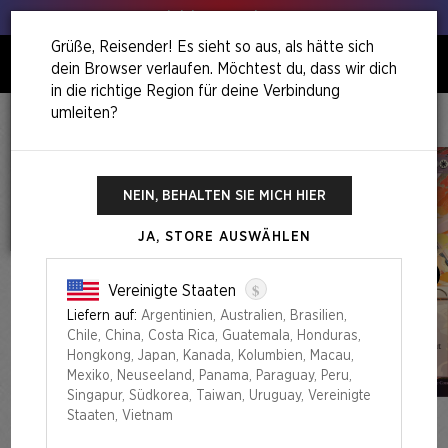
Hol deinen Lauch raus!
Grüße, Reisender! Es sieht so aus, als hätte sich
dein Browser verlaufen. Möchtest du, dass wir dich
0
in die richtige Region für deine Verbindung
umleiten?
Home
Back To School Superdrop
Return To Mystical Archive Foil Edition
NEIN, BEHALTEN SIE MICH HIER
JA, STORE AUSWÄHLEN
$
Vereinigte Staaten
Liefern auf:
Argentinien, Australien, Brasilien,
Chile, China, Costa Rica, Guatemala, Honduras,
Hongkong, Japan, Kanada, Kolumbien, Macau,
Mexiko, Neuseeland, Panama, Paraguay, Peru,
Singapur, Südkorea, Taiwan, Uruguay, Vereinigte
Staaten, Vietnam