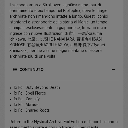
Il secondo anno a Strixhaven significa meno tour di
orientamento e più tempo nel Biblioplex, dove le magie
archiviate non rimangono intatte a lungo. Questi iconici
istantanei e stregonerie della storia di Magic, un tempo
stampati esclusivamente in giapponese, tornano ora in
inglese con nuove illustrazioni di 市川 一馬/Kazuma
Ichikawa, 七原しえ/SHIE NANAHARA, 百瀬寿/HISASHI
MOMOSE, 萩谷薫/KAORU HAGIYA, e 島﨑 良平/Ryohei
Shimazaki, perché alcune magie meritano di essere
archiviate più di una volta.
CONTENUTO
1x Foil Duty Beyond Death
1x Foil Spell Pierce
1x Foil Zombify
1x Foil Abrade
1x Foil Shared Roots
Return to the Mystical Archive Foil Edition è disponibile fino a
esaurimento scorte e con un limite di 5 per cliente.