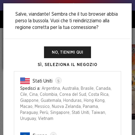
Animo, animo!
Salve, viandante! Sembra che il tuo browser abbia
perso la bussola. Vuoi che ti reindirizziamo alla
0
regione corretta per la tua connessione?
Home
Back To School Superdrop
Return To Mystical Archive Foil Edition
NO, TIENIMI QUI
SÌ, SELEZIONA IL NEGOZIO
$
Stati Uniti
Spedisci a:
Argentina, Australia, Brasile, Canada,
Cile, Cina, Colombia, Corea del Sud, Costa Rica,
Giappone, Guatemala, Honduras, Hong Kong,
Macao, Messico, Nuova Zelanda, Panama,
Paraguay, Perù, Singapore, Stati Uniti, Taiwan,
Uruguay, Vietnam