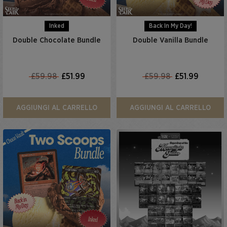
Inked
Back In My Day!
Double Chocolate Bundle
Double Vanilla Bundle
£59.98
£51.99
£59.98
£51.99
AGGIUNGI AL CARRELLO
AGGIUNGI AL CARRELLO