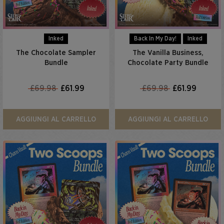
Inked
Back In My Day!
Inked
The Chocolate Sampler
The Vanilla Business,
Bundle
Chocolate Party Bundle
£69.98
£61.99
£69.98
£61.99
AGGIUNGI AL CARRELLO
AGGIUNGI AL CARRELLO