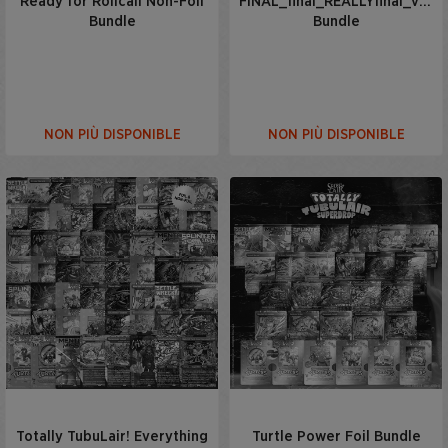
Ready for Rollcall Non-Foil
FINAL_final_REALLYfinal_v7_
Bundle
Bundle
NON PIÙ DISPONIBLE
NON PIÙ DISPONIBLE
Totally TubuLair! Everything
Turtle Power Foil Bundle