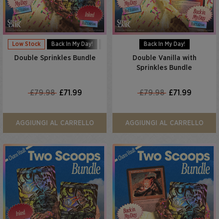
Low Stock
Back In My Day!
Inked
Back In My Day!
Double Sprinkles Bundle
Double Vanilla with
Sprinkles Bundle
£79.98
£71.99
£79.98
£71.99
AGGIUNGI AL CARRELLO
AGGIUNGI AL CARRELLO