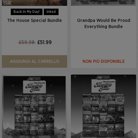
Back In My Day!
Inked
The House Special Bundle
Grandpa Would Be Proud
Everything Bundle
£59.98
£51.99
AGGIUNGI AL CARRELLO
NON PIÙ DISPONIBLE