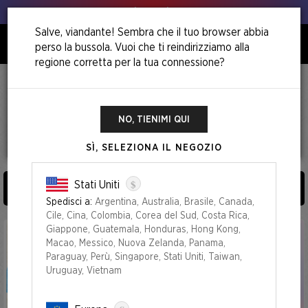
Animo, animo!
Salve, viandante! Sembra che il tuo browser abbia
perso la bussola. Vuoi che ti reindirizziamo alla
0
regione corretta per la tua connessione?
Home
BUNDLES
BUNDLES
NO, TIENIMI QUI
SÌ, SELEZIONA IL NEGOZIO
45
Prodotti
$
Stati Uniti
ORDINA E FILTRA PER (
0
)
Spedisci a:
Argentina, Australia, Brasile, Canada,
Cile, Cina, Colombia, Corea del Sud, Costa Rica,
Giappone, Guatemala, Honduras, Hong Kong,
Macao, Messico, Nuova Zelanda, Panama,
Paraguay, Perù, Singapore, Stati Uniti, Taiwan,
Uruguay, Vietnam