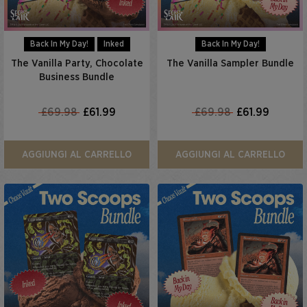
Back In My Day!
Inked
Back In My Day!
The Vanilla Party, Chocolate
The Vanilla Sampler Bundle
Business Bundle
£69.98
£61.99
£69.98
£61.99
AGGIUNGI AL CARRELLO
AGGIUNGI AL CARRELLO