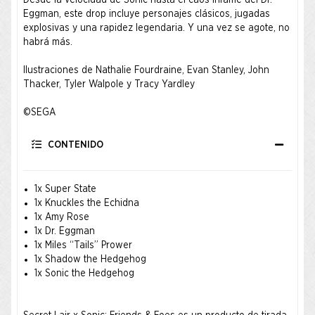
Desde la velocidad de Sonic hasta el caos infame del Dr.
Eggman, este drop incluye personajes clásicos, jugadas
explosivas y una rapidez legendaria. Y una vez se agote, no
habrá más. ​
Ilustraciones de Nathalie Fourdraine, Evan Stanley, John
Thacker, Tyler Walpole y Tracy Yardley ​
©SEGA
CONTENIDO
1x Super State
1x Knuckles the Echidna
1x Amy Rose
1x Dr. Eggman
1x Miles “Tails” Prower
1x Shadow the Hedgehog
1x Sonic the Hedgehog