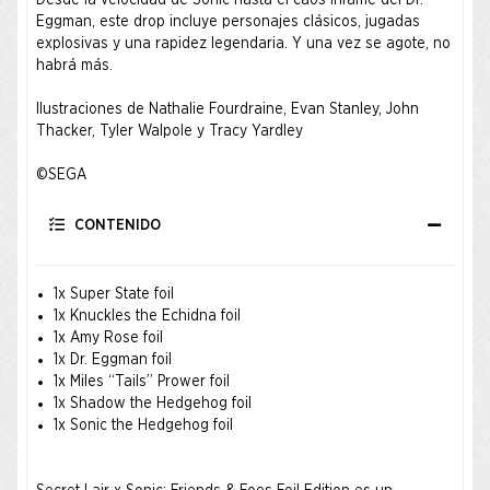
Desde la velocidad de Sonic hasta el caos infame del Dr.
Eggman, este drop incluye personajes clásicos, jugadas
explosivas y una rapidez legendaria. Y una vez se agote, no
habrá más. ​
Ilustraciones de Nathalie Fourdraine, Evan Stanley, John
Thacker, Tyler Walpole y Tracy Yardley ​
©SEGA
CONTENIDO
1x Super State foil
1x Knuckles the Echidna foil
1x Amy Rose foil
1x Dr. Eggman foil
1x Miles “Tails” Prower foil
1x Shadow the Hedgehog foil
1x Sonic the Hedgehog foil