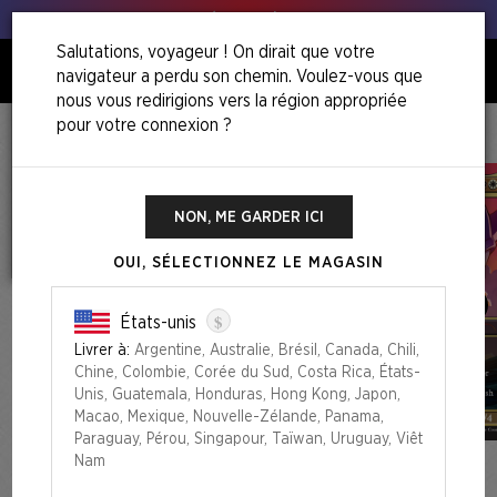
Tous à vos poireaux !
Salutations, voyageur ! On dirait que votre
navigateur a perdu son chemin. Voulez-vous que
0
nous vous redirigions vers la région appropriée
pour votre connexion ?
Accueil
The Sonic Superdrop
Secret Lair X Sonic: Friends & Foes
NON, ME GARDER ICI
OUI, SÉLECTIONNEZ LE MAGASIN
$
États-unis
Livrer à:
Argentine, Australie, Brésil, Canada, Chili,
Chine, Colombie, Corée du Sud, Costa Rica, États-
Unis, Guatemala, Honduras, Hong Kong, Japon,
Macao, Mexique, Nouvelle-Zélande, Panama,
Paraguay, Pérou, Singapour, Taïwan, Uruguay, Viêt
Nam