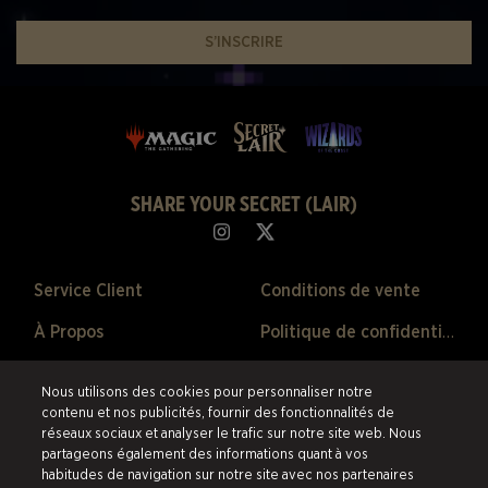
S’INSCRIRE
SHARE YOUR SECRET (LAIR)
Service Client
Conditions de vente
À Propos
Politique de confidentialité
Ventes Passées
Politique de remboursement
Nous utilisons des cookies pour personnaliser notre
Préférences de Cookies
contenu et nos publicités, fournir des fonctionnalités de
réseaux sociaux et analyser le trafic sur notre site web. Nous
partageons également des informations quant à vos
©2026 ESW France SAS. Tous droits réservés.
Les marques citées sont la
habitudes de navigation sur notre site avec nos partenaires
propriété de leurs détenteurs respectifs aux États-Unis et dans les autres