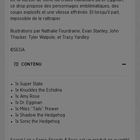
De la vitesse de Sonic au chaos malfaisant du Dr Eggman,
ce drop propose des personnages emblématiques, des
coups explosifs et une vitesse effrénée. Et lorsqu'il part,
impossible de le rattraper. ​
Illustrations par Nathalie Fourdraine, Evan Stanley, John
Thacker, Tyler Walpole, et Tracy Yardley ​
©SEGA
CONTENU
1x Super State
1x Knuckles the Echidna
1x Amy Rose
1x Dr. Eggman
1x Miles “Tails” Prower
1x Shadow the Hedgehog
1x Sonic the Hedgehog