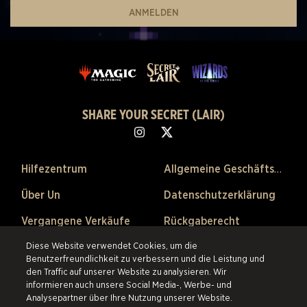
ANMELDEN
SHARE YOUR SECRET (LAIR)
Hilfezentrum
Allgemeine Geschäftsbedingungen
Über Un
Datenschutzerklärung
Vergangene Verkäufe
Rückgaberecht
Cookie-Einstellungen
Diese Website verwendet Cookies, um die
Benutzerfreundlichkeit zu verbessern und die Leistung und
den Traffic auf unserer Website zu analysieren. Wir
©2026 ESW France SAS. Alle Rechte vorbehalten.
Alle Warenzeichen sind
informieren auch unsere Social Media-, Werbe- und
Eigentum ihrer Besitzer in den USA und anderen Ländern.
ESW France
Analysepartner über Ihre Nutzung unserer Website.
SAS ist der authorisierte Wiederverkäufer und Vertriebspartner der im