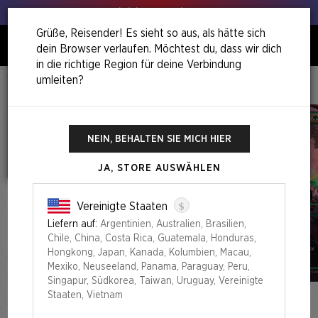
Hol deinen Lauch raus!
Grüße, Reisender! Es sieht so aus, als hätte sich
dein Browser verlaufen. Möchtest du, dass wir dich
0
in die richtige Region für deine Verbindung
umleiten?
Home
Back To School Superdrop
Omens Of Chaos Foil Edition
NEIN, BEHALTEN SIE MICH HIER
JA, STORE AUSWÄHLEN
$
Vereinigte Staaten
Liefern auf:
Argentinien, Australien, Brasilien,
Chile, China, Costa Rica, Guatemala, Honduras,
Hongkong, Japan, Kanada, Kolumbien, Macau,
Mexiko, Neuseeland, Panama, Paraguay, Peru,
Singapur, Südkorea, Taiwan, Uruguay, Vereinigte
Staaten, Vietnam