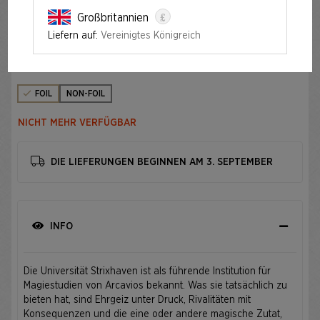
£
Großbritannien
OMENS OF CHAOS FOIL EDITION
Liefern auf:
Vereinigtes Königreich
Auflage
FOIL
NON-FOIL
NICHT MEHR VERFÜGBAR
DIE LIEFERUNGEN BEGINNEN AM 3. SEPTEMBER
INFO
Die Universität Strixhaven ist als führende Institution für
Magiestudien von Arcavios bekannt. Was sie tatsächlich zu
bieten hat, sind Ehrgeiz unter Druck, Rivalitäten mit
Konsequenzen und die eine oder andere magische Zutat,