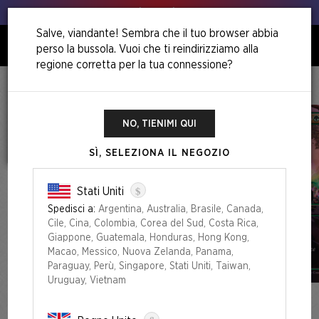
Animo, animo!
Salve, viandante! Sembra che il tuo browser abbia
perso la bussola. Vuoi che ti reindirizziamo alla
0
regione corretta per la tua connessione?
Home
Back To School Superdrop
Omens Of Chaos Foil Edition
NO, TIENIMI QUI
SÌ, SELEZIONA IL NEGOZIO
$
Stati Uniti
Spedisci a:
Argentina, Australia, Brasile, Canada,
Cile, Cina, Colombia, Corea del Sud, Costa Rica,
Giappone, Guatemala, Honduras, Hong Kong,
Macao, Messico, Nuova Zelanda, Panama,
Paraguay, Perù, Singapore, Stati Uniti, Taiwan,
Uruguay, Vietnam