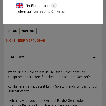
£
Großbritannien
SECRET LAIR X SONIC: TURBO GEAR FOIL EDITION
Liefern auf:
Vereinigtes Königreich
Auflage
FOIL
NON FOIL
NICHT MEHR VERFÜGBAR
INFO
Wenn du ein Held sein willst, musst du dich dem Job
entsprechend kleiden! Sneaker! Handschuhe! Hämmer?
Kombiniere sie mit
Secret Lair x Sonic: Friends & Foes
für Stil
UND Substanz.
Lightning Greaves oder Swiftfoot Boots? Sonic oder
Shadow? Keine Zeit zum Nachdenken! Rein da und