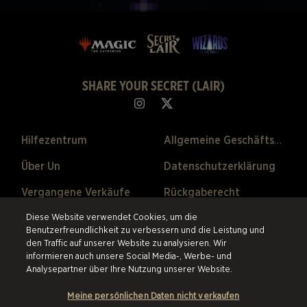
SHARE YOUR SECRET (LAIR)
Hilfezentrum
Allgemeine Geschäftsbedingungen
Über Un
Datenschutzerklärung
Vergangene Verkäufe
Rückgaberecht
Cookie-Einstellungen
Diese Website verwendet Cookies, um die
Benutzerfreundlichkeit zu verbessern und die Leistung und
den Traffic auf unserer Website zu analysieren. Wir
©2026 ESW France SAS. Alle Rechte vorbehalten.
Alle Warenzeichen sind
informieren auch unsere Social Media-, Werbe- und
Eigentum ihrer Besitzer in den USA und anderen Ländern.
ESW France
Analysepartner über Ihre Nutzung unserer Website.
SAS ist der authorisierte Wiederverkäufer und Vertriebspartner der im
online Store angebotenen Produkte.
Meine persönlichen Daten nicht verkaufen