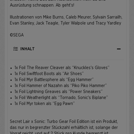
Ausrüstung schnappen. Ab geht’s! ​
Illustrationen von Mike Burns, Caleb Meurer, Sylvain Sarrailh,
Evan Stanley, Jack Teagle, Tyler Walpole und Tracy Yardley ​
©SEGA ​
INHALT
1x Foil The Reaver Cleaver als “Knuckles's Gloves”
1x Foil Swiftfoot Boots als “Air Shoes”
1x Foil Myr Battlesphere als “Egg Hammer”
1x Foil Hammer of Nazahn als “Piko Piko Hammer”
1x Foil Lightning Greaves als “Power Sneakers”
1x Foil Weatherlight als “Tornado, Sonic's Biplane”
1x Foil Myr token als “Egg Pawn”
Secret Lair x Sonic: Turbo Gear Foil Edition ist ein Produkt,
das nur in begrenzter Stückzahl erhältlich ist, solange der
Vorrat reicht, und auf 2 Stück pro Kunde begrenzt ist.