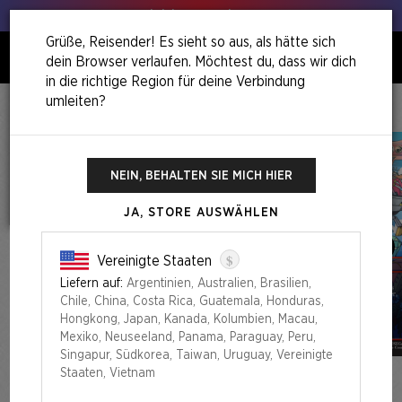
Hol deinen Lauch raus!
Grüße, Reisender! Es sieht so aus, als hätte sich
dein Browser verlaufen. Möchtest du, dass wir dich
0
in die richtige Region für deine Verbindung
umleiten?
Home
The Sonic Superdrop
Secret Lair X Sonic: Turbo Gear Foil Edition
NEIN, BEHALTEN SIE MICH HIER
JA, STORE AUSWÄHLEN
$
Vereinigte Staaten
Liefern auf:
Argentinien, Australien, Brasilien,
Chile, China, Costa Rica, Guatemala, Honduras,
Hongkong, Japan, Kanada, Kolumbien, Macau,
Mexiko, Neuseeland, Panama, Paraguay, Peru,
Singapur, Südkorea, Taiwan, Uruguay, Vereinigte
Staaten, Vietnam