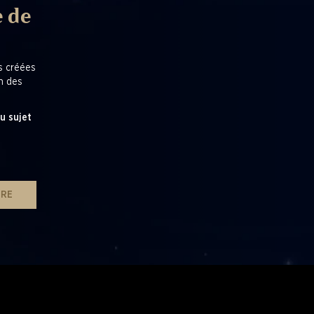
e de
es créées
en des
u sujet
IRE