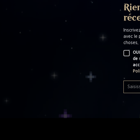
Rien
réc
Inscrive
avec le 
choses, 
OUI
de 
acc
Pol