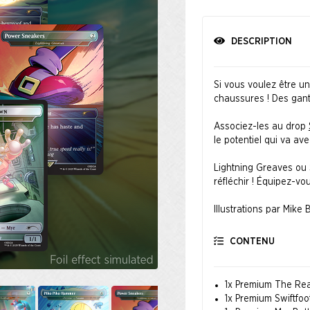
DESCRIPTION
Si vous voulez être un
chaussures ! Des gant
Associez-les au drop
le potentiel qui va ave
Lightning Greaves ou 
réfléchir ! Équipez-vou
Illustrations par Mike 
Teagle, Tyler Walpole, 
CONTENU
©SEGA ​
1x Premium The Rea
1x Premium Swiftfoo