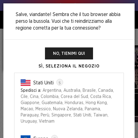
Animo, animo!
Salve, viandante! Sembra che il tuo browser abbia
perso la bussola. Vuoi che ti reindirizziamo alla
0
regione corretta per la tua connessione?
Home
Back To School Superdrop
Secret Lair X Dwarf Fortress: Create New World Foil Edition
NO, TIENIMI QUI
SÌ, SELEZIONA IL NEGOZIO
$
Stati Uniti
Spedisci a:
Argentina, Australia, Brasile, Canada,
Cile, Cina, Colombia, Corea del Sud, Costa Rica,
Giappone, Guatemala, Honduras, Hong Kong,
Macao, Messico, Nuova Zelanda, Panama,
Paraguay, Perù, Singapore, Stati Uniti, Taiwan,
Uruguay, Vietnam