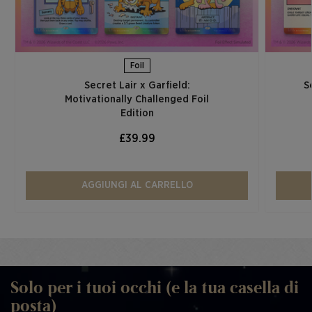
Foil
Secret Lair x Garfield:
S
Motivationally Challenged Foil
Edition​
£39.99
AGGIUNGI AL CARRELLO
Solo per i tuoi occhi (e la tua casella di
posta)