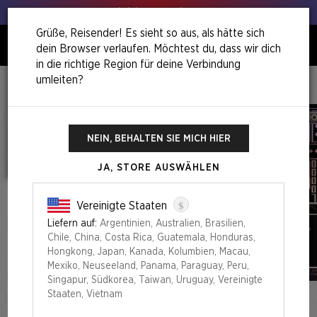
Hol deinen Lauch raus!
Grüße, Reisender! Es sieht so aus, als hätte sich
dein Browser verlaufen. Möchtest du, dass wir dich
0
in die richtige Region für deine Verbindung
umleiten?
Home
Back To School Superdrop
Secret Lair X Dwarf Fortress: Create New World Foil Edition
NEIN, BEHALTEN SIE MICH HIER
JA, STORE AUSWÄHLEN
$
Vereinigte Staaten
Liefern auf:
Argentinien, Australien, Brasilien,
Chile, China, Costa Rica, Guatemala, Honduras,
Hongkong, Japan, Kanada, Kolumbien, Macau,
Mexiko, Neuseeland, Panama, Paraguay, Peru,
Singapur, Südkorea, Taiwan, Uruguay, Vereinigte
Staaten, Vietnam