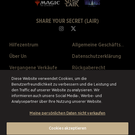
SHARE YOUR SECRET (LAIR)
Hilfezentrum
Allgemeine Geschäftsbedingungen
Über Un
Datenschutzerklärung
Vergangene Verkäufe
Rückgaberecht
Cookie-Einstellungen
Diese Website verwendet Cookies, um die
Benutzerfreundlichkeit zu verbessern und die Leistung und
den Traffic auf unserer Website zu analysieren. Wir
©2026 ESW France SAS. Alle Rechte vorbehalten.
Alle Warenzeichen sind
informieren auch unsere Social Media-, Werbe- und
Eigentum ihrer Besitzer in den USA und anderen Ländern.
ESW France
Analysepartner über Ihre Nutzung unserer Website.
SAS ist der authorisierte Wiederverkäufer und Vertriebspartner der im
online Store angebotenen Produkte.
Meine persönlichen Daten nicht verkaufen
Cookies akzeptieren