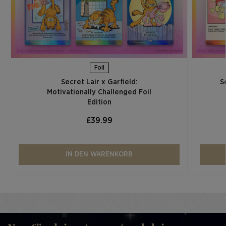
Foil
Secret Lair x Garfield:
S
Motivationally Challenged Foil
Edition​
£39.99
IN DEN WARENKORB