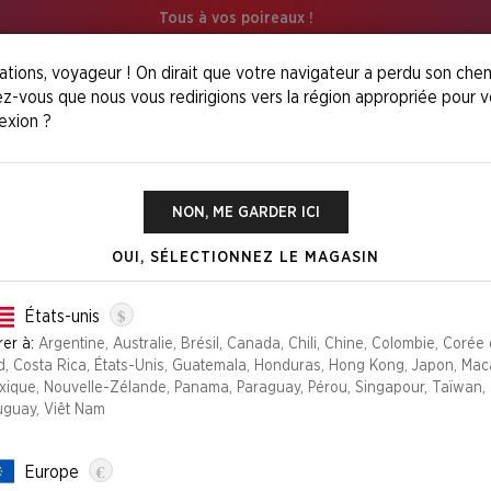
Tous à vos poireaux !
ations, voyageur ! On dirait que votre navigateur a perdu son chem
z-vous que nous vous redirigions vers la région appropriée pour v
exion ?
Rad​
NON, ME GARDER ICI
OUI, SÉLECTIONNEZ LE MAGASIN
SECRET LAIR X
£29.99
$
États-unis
rer à:
Argentine, Australie, Brésil, Canada, Chili, Chine, Colombie, Corée
Édition
d, Costa Rica, États-Unis, Guatemala, Honduras, Hong Kong, Japon, Mac
xique, Nouvelle-Zélande, Panama, Paraguay, Pérou, Singapour, Taïwan,
FOIL
NON-FOIL
uguay, Viêt Nam
PLUS DISPONIBLE
€
Europe