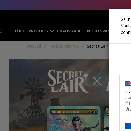
Salut
Voule
TOUT
PRODUITS
CHAOS VAULT
MOOD SWINGS
conn
Accueil
Rad Superdrop
Secret Lair X Fallout®: 
Liv
Su
Me
Ur