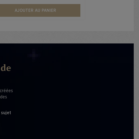
AJOUTER AU PANIER
 de
 créées
 des
 sujet