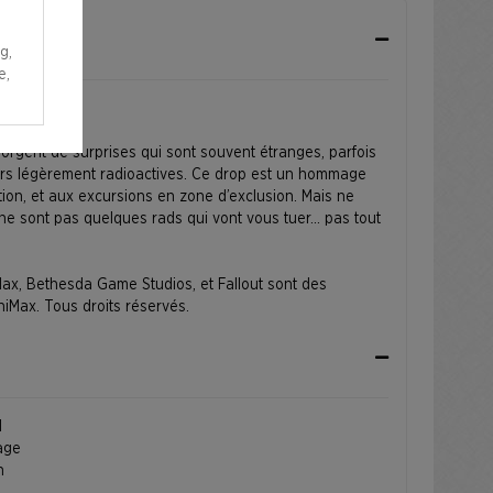
g,
e,
ique !
orgent de surprises qui sont souvent étranges, parfois
ours légèrement radioactives. Ce drop est un hommage
ution, et aux excursions en zone d’exclusion. Mais ne
ne sont pas quelques rads qui vont vous tuer... pas tout
x, Bethesda Game Studios, et Fallout sont des
Max. Tous droits réservés.
l
age
n