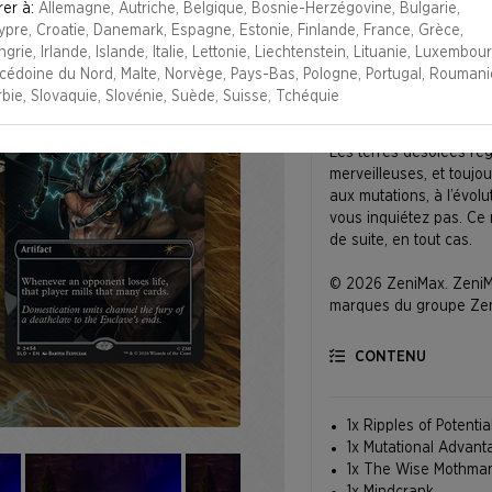
rer à:
Allemagne, Autriche, Belgique, Bosnie-Herzégovine, Bulgarie,
ypre, Croatie, Danemark, Espagne, Estonie, Finlande, France, Grèce,
DESCRIPTION
grie, Irlande, Islande, Italie, Lettonie, Liechtenstein, Lituanie, Luxembour
cédoine du Nord, Malte, Norvège, Pays-Bas, Pologne, Portugal, Roumani
bie, Slovaquie, Slovénie, Suède, Suisse, Tchéquie
L’atomique, c’est fantast
Les terres désolées reg
merveilleuses, et touj
aux mutations, à l’évol
vous inquiétez pas. Ce 
de suite, en tout cas.
© 2026 ZeniMax. ZeniMa
marques du groupe Zeni
CONTENU
1x Ripples of Potentia
1x Mutational Advant
1x The Wise Mothma