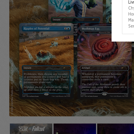
Liv
Ch
Hon
Ma
Ser