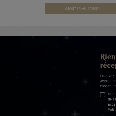
AJOUTER AU PANIER
Rien
réce
Inscrivez-
avec le p
choses, et
OUI!
de s
acce
Poli