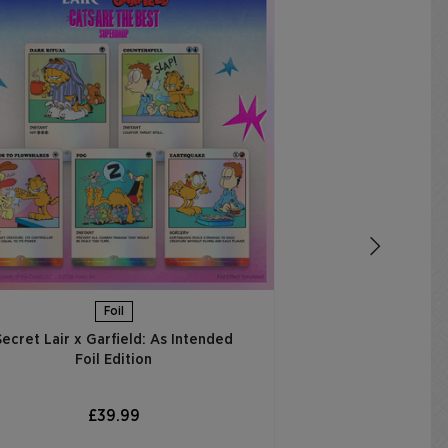
Secret Lair x 
Thought is to 
Ed
£
AJOUTER
Foil
Secret Lair x Garfield: As Intended
Foil Edition​
£39.99