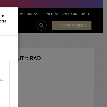
ROYAUME-UNI
FRENCH
CRÉER UN COMPTE
in.
otre
VOTRE PANIER
0
RECHERCHER
 FALLOUT®: RAD​
 du
ao,