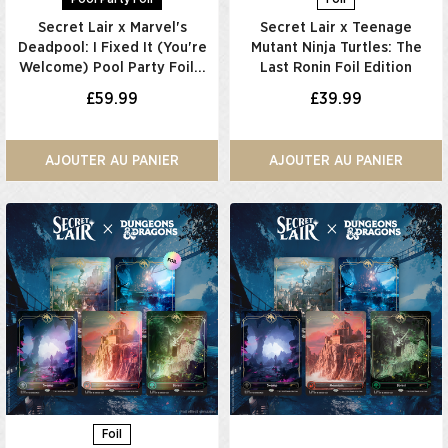
Secret Lair x Marvel's
Secret Lair x Teenage
Deadpool: I Fixed It (You're
Mutant Ninja Turtles: The
Welcome) Pool Party Foil…
Last Ronin Foil Edition
£59.99
£39.99
AJOUTER AU PANIER
AJOUTER AU PANIER
Foil