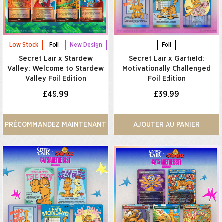
Low Stock
Foil
New Design
Foil
Secret Lair x Stardew
Secret Lair x Garfield:
Valley: Welcome to Stardew
Motivationally Challenged
Valley Foil Edition
Foil Edition​
£49.99
£39.99
PRÉCOMMANDEZ MAINTENANT
AJOUTER AU PANIER