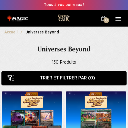
Tous à vos poireaux !
0
Accueil
Universes Beyond
Universes Beyond
130
Produits
TRIER ET FILTRER PAR (
0
)