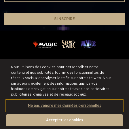
S’INSCRIRE
SHARE YOUR SECRET (LAIR)
Nous utilisons des cookies pour personnaliser notre
contenu et nos publicités, fournir des fonctionnalités de
réseaux sociaux et analyser le trafic sur notre site web. Nous
partageons également des informations quant à vos
Service Client
Conditions de vente
habitudes de navigation sur notre site avec nos partenaires
publicitaires, d'analyse et de réseaux sociaux.
À Propos
Politique de confidentialité
Ne pas vendre mes données personnelles
Ventes Passées
Politique de remboursement
Préférences de Cookies
Accepter les cookies