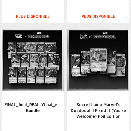
PLUS DISPONIBLE
PLUS DISPONIBLE
FINAL_final_REALLYfinal_v7_USETHISONE(2)_Everything
Secret Lair x Marvel's
Bundle
Deadpool: I Fixed It (You’re
Welcome) Foil Edition