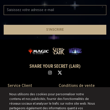
S’INSCRIRE
SHARE YOUR SECRET (LAIR)
Service Client
Conditions de vente
Nous utilisons des cookies pour personnaliser notre
À Propos
Politique de confidentialité
contenu et nos publicités, fournir des fonctionnalités de
réseaux sociaux et analyser le trafic sur notre site web. Nous
Ventes Passées
Politique de remboursement
partageons également des informations quant à vos