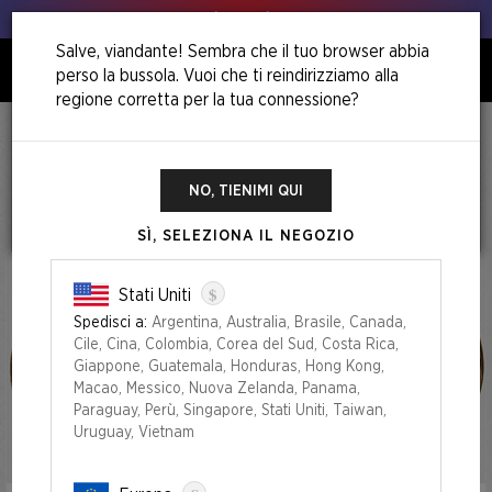
Animo, animo!
Salve, viandante! Sembra che il tuo browser abbia
perso la bussola. Vuoi che ti reindirizziamo alla
0
regione corretta per la tua connessione?
Home
Inside An Elevator Superdrop
Inside an Elevator Superdrop
NO, TIENIMI QUI
SÌ, SELEZIONA IL NEGOZIO
$
Stati Uniti
Spedisci a:
Argentina, Australia, Brasile, Canada,
Cile, Cina, Colombia, Corea del Sud, Costa Rica,
Giappone, Guatemala, Honduras, Hong Kong,
Macao, Messico, Nuova Zelanda, Panama,
Paraguay, Perù, Singapore, Stati Uniti, Taiwan,
Uruguay, Vietnam