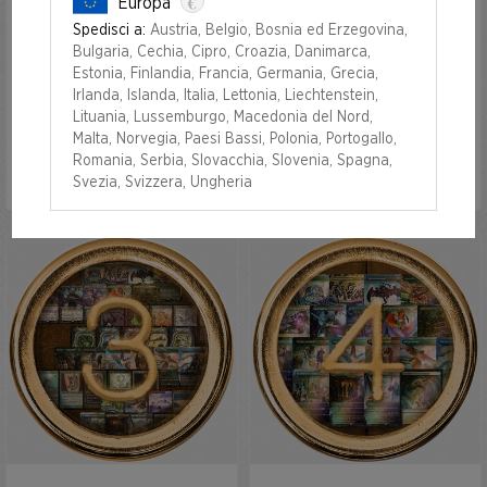
€
Europa
Spedisci a:
Austria, Belgio, Bosnia ed Erzegovina,
Take Me to the Floor with
Take Me to The Floor with
Bulgaria, Cechia, Cipro, Croazia, Danimarca,
Everything Bundle
Foils Bundle
Estonia, Finlandia, Francia, Germania, Grecia,
Irlanda, Islanda, Italia, Lettonia, Liechtenstein,
Lituania, Lussemburgo, Macedonia del Nord,
Malta, Norvegia, Paesi Bassi, Polonia, Portogallo,
Romania, Serbia, Slovacchia, Slovenia, Spagna,
Svezia, Svizzera, Ungheria
NON PIÙ DISPONIBLE
NON PIÙ DISPONIBLE