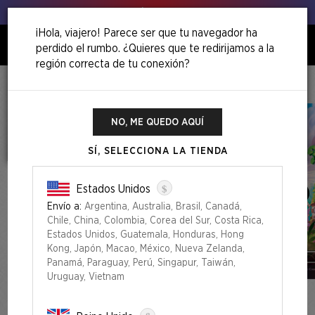
Venga, ¡agita esos puerros!
¡Hola, viajero! Parece ser que tu navegador ha
perdido el rumbo. ¿Quieres que te redirijamos a la
0
región correcta de tu conexión?
Inicio
Back To School Superdrop
Secret Lair X My Little Pony: The Lands Of Equestria Foil Edition
NO, ME QUEDO AQUÍ
SÍ, SELECCIONA LA TIENDA
$
Estados Unidos
Envío a:
Argentina, Australia, Brasil, Canadá,
Chile, China, Colombia, Corea del Sur, Costa Rica,
Estados Unidos, Guatemala, Honduras, Hong
Kong, Japón, Macao, México, Nueva Zelanda,
Panamá, Paraguay, Perú, Singapur, Taiwán,
Uruguay, Vietnam