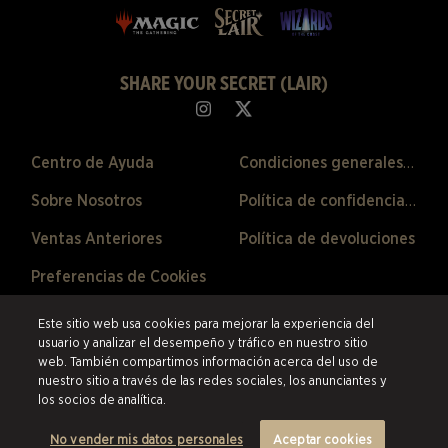
SHARE YOUR SECRET (LAIR)
Centro de Ayuda
Condiciones generales de venta
Sobre Nosotros
Política de confidencialidad
Ventas Anteriores
Política de devoluciones
Preferencias de Cookies
©2026 ESW France SAS. Todos los derechos reservados.
Las marcas
Este sitio web usa cookies para mejorar la experiencia del
citadas son propiedad de sus respectivos dueños en los Estados Unidos y
usuario y analizar el desempeño y tráfico en nuestro sitio
otros países.
ESW France SAS es el revendedor autorizado de los productos
web. También compartimos información acerca del uso de
y servicios ofrecidos en esta tienda en línea.
nuestro sitio a través de las redes sociales, los anunciantes y
los socios de analítica.
No vender mis datos personales
Aceptar cookies