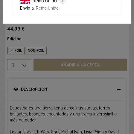
£
Reino Unido
Envío a:
Reino Unido
Foil
SECRET LAIR X MY LITTLE PONY: THE LANDS OF
EQUESTRIA FOIL EDITION
44,99 €
Edición
FOIL
NON-FOIL
Seleccione una cantidad
AÑADIR A LA CESTA
DESCRIPCIÓN
Equestria es una tierra llena de colinas curvas, torres
brillantes, bosques encantados y una trama inverosímil a
más no poder.
Los artistas LEE Woo-Chul, Michal Ivan, Livia Prima y David