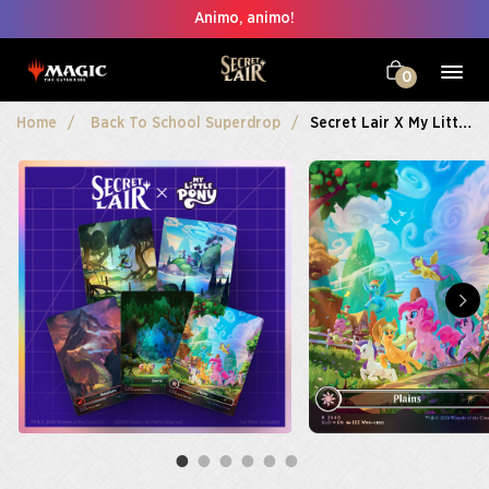
Animo, animo!
0
Home
Back To School Superdrop
Secret Lair X My Little Pony: The Lands Of Equestria Foil Edition