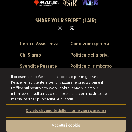
SHARE YOUR SECRET (LAIR)
Centro Assistenza
Condizioni generali
Chi Siamo
Politica della privacy
Svendite Passate
Politica di rimborso
Preferenze Cookie
Il presente sito Web utilizza i cookie per migliorare
l'esperienza utente e per analizzare le prestazioni e il
traffico sul nostro sito Web. Inoltre, condividiamo le
©2026 ESW France SAS. Tutti i diritti riservati.
Tutti i marchi sono di
informazioni sull'utilizzo del nostro sito con i nostri social
proprietà dei loro rispettivi titolari negli Stati Uniti e negli altri paesi.
ESW
media, partner pubblicitari e di analisi.
France SAS è il rivenditore autorizzato e il fornitore di tutti i prodotti e i
servizi offerti su questo sito.
Divieto di vendita delle informazioni personali
Accetta i cookie