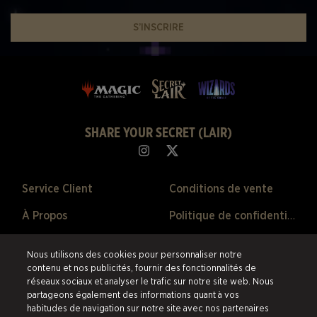
S’INSCRIRE
SHARE YOUR SECRET (LAIR)
Service Client
Conditions de vente
À Propos
Politique de confidentialité
Ventes Passées
Politique de remboursement
Nous utilisons des cookies pour personnaliser notre
Préférences de Cookies
contenu et nos publicités, fournir des fonctionnalités de
réseaux sociaux et analyser le trafic sur notre site web. Nous
partageons également des informations quant à vos
©2026 ESW France SAS. Tous droits réservés.
Les marques citées sont la
habitudes de navigation sur notre site avec nos partenaires
propriété de leurs détenteurs respectifs aux États-Unis et dans les autres