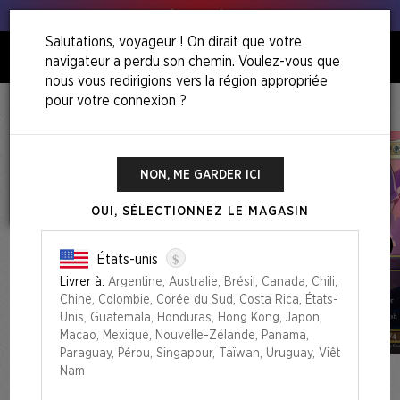
Tous à vos poireaux !
Salutations, voyageur ! On dirait que votre
navigateur a perdu son chemin. Voulez-vous que
0
nous vous redirigions vers la région appropriée
pour votre connexion ?
Accueil
The Sonic Superdrop
Secret Lair X Sonic: Friends & Foes Foil Edition
NON, ME GARDER ICI
OUI, SÉLECTIONNEZ LE MAGASIN
$
États-unis
Livrer à:
Argentine, Australie, Brésil, Canada, Chili,
Chine, Colombie, Corée du Sud, Costa Rica, États-
Unis, Guatemala, Honduras, Hong Kong, Japon,
Macao, Mexique, Nouvelle-Zélande, Panama,
Paraguay, Pérou, Singapour, Taïwan, Uruguay, Viêt
Nam