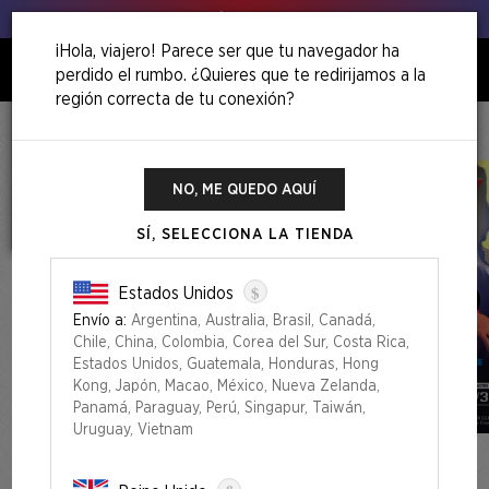
Venga, ¡agita esos puerros!
¡Hola, viajero! Parece ser que tu navegador ha
perdido el rumbo. ¿Quieres que te redirijamos a la
0
región correcta de tu conexión?
Inicio
Camp Totally Safe Superdrop
Secret Lair X Chucky Foil Edition
NO, ME QUEDO AQUÍ
SÍ, SELECCIONA LA TIENDA
$
Estados Unidos
Envío a:
Argentina, Australia, Brasil, Canadá,
Chile, China, Colombia, Corea del Sur, Costa Rica,
Estados Unidos, Guatemala, Honduras, Hong
Kong, Japón, Macao, México, Nueva Zelanda,
Panamá, Paraguay, Perú, Singapur, Taiwán,
Uruguay, Vietnam