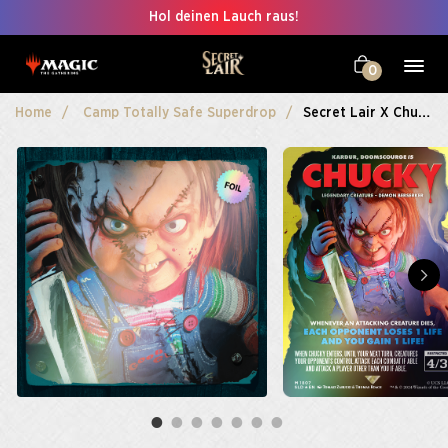
Hol deinen Lauch raus!
0
Home
Camp Totally Safe Superdrop
Secret Lair X Chucky Foil Edition