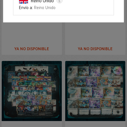
£
Reino Unido
Envío a:
Reino Unido
The Cabin with Everything
The Cabin with Foils Bundle
Bundle
YA NO DISPONIBLE
YA NO DISPONIBLE