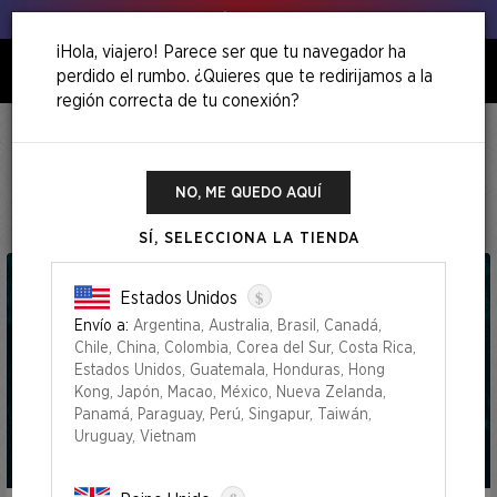
Venga, ¡agita esos puerros!
¡Hola, viajero! Parece ser que tu navegador ha
perdido el rumbo. ¿Quieres que te redirijamos a la
0
región correcta de tu conexión?
Inicio
Camp Totally Safe Superdrop
Camp Totally Safe Superdrop
NO, ME QUEDO AQUÍ
SÍ, SELECCIONA LA TIENDA
$
Estados Unidos
Envío a:
Argentina, Australia, Brasil, Canadá,
Chile, China, Colombia, Corea del Sur, Costa Rica,
Estados Unidos, Guatemala, Honduras, Hong
Kong, Japón, Macao, México, Nueva Zelanda,
Panamá, Paraguay, Perú, Singapur, Taiwán,
Uruguay, Vietnam