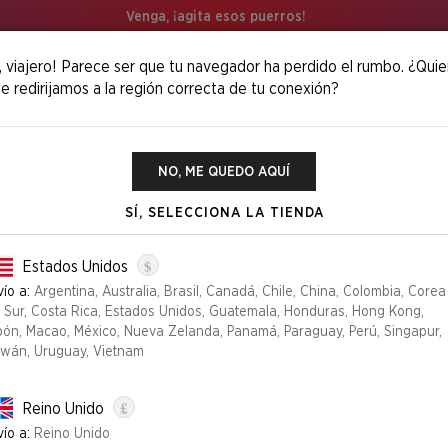
Venga, ¡agita esos puerros!
, viajero! Parece ser que tu navegador ha perdido el rumbo. ¿Quie
e redirijamos a la región correcta de tu conexión?
d With Wings
NO, ME QUEDO AQUÍ
SÍ, SELECCIONA LA TIENDA
$
Estados Unidos
ío a:
Argentina, Australia, Brasil, Canadá, Chile, China, Colombia, Corea
l Sur, Costa Rica, Estados Unidos, Guatemala, Honduras, Hong Kong,
pón, Macao, México, Nueva Zelanda, Panamá, Paraguay, Perú, Singapur,
iwán, Uruguay, Vietnam
£
Reino Unido
ío a:
Reino Unido