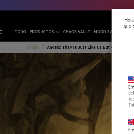
¡Hola
que t
TODO
PRODUCTOS
CHAOS VAULT
MOOD SWINGS
Inicio
Angels: They're Just Like Us But Cooler An
Env
de
Ja
Ta
Env