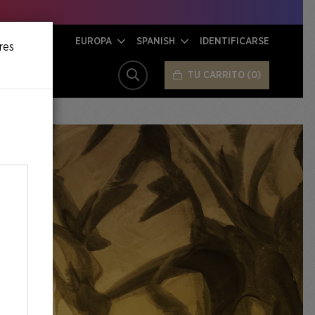
EUROPA
SPANISH
IDENTIFICARSE
res
TU CARRITO
0
BUSCAR