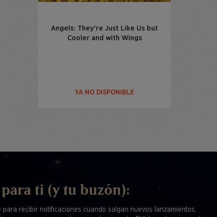
Angels: They're Just Like Us but
Cooler and with Wings
YA NO DISPONIBLE
 para ti (y tu buzón):
e para recibir notificaciones cuando salgan nuevos lanzamientos,