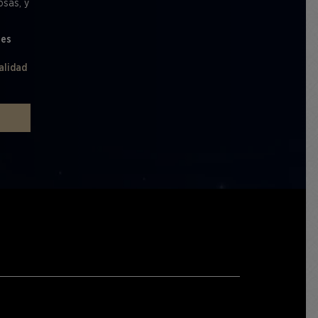
osas, y
les
alidad