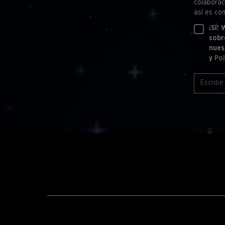
colaborac
así es co
¡SÍ!
sobr
nues
y
Pol