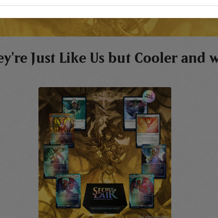
ey're Just Like Us but Cooler and 