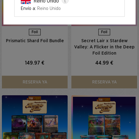
£
Reino Unido
Envío a:
Reino Unido
Foil
Foil
Prismatic Shard Foil Bundle
Secret Lair x Stardew
Valley: A Flicker in the Deep
Foil Edition
149.97 €
44.99 €
RESERVA YA
RESERVA YA