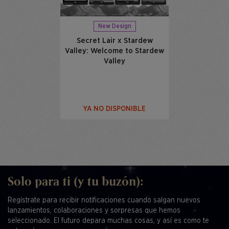
New Design
Secret Lair x Stardew
Valley: Welcome to Stardew
Valley
YA NO DISPONIBLE
Solo para ti (y tu buzón):
Regístrate para recibir notificaciones cuando salgan nuevos
lanzamientos, colaboraciones y sorpresas que hemos
seleccionado. El futuro depara muchas cosas, y así es como te