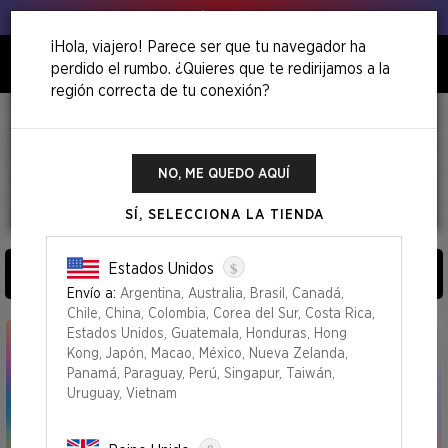
Venga, ¡agita esos puerros!
¡Hola, viajero! Parece ser que tu navegador ha
perdido el rumbo. ¿Quieres que te redirijamos a la
0
región correcta de tu conexión?
Inicio
Superdrop Of The Moonlight Jellies
READY TO PLAY
NO, ME QUEDO AQUÍ
SÍ, SELECCIONA LA TIENDA
9
Productos
$
Estados Unidos
ORDENAR Y FILTRAR POR (
0
)
Envío a:
Argentina, Australia, Brasil, Canadá,
Chile, China, Colombia, Corea del Sur, Costa Rica,
Estados Unidos, Guatemala, Honduras, Hong
Kong, Japón, Macao, México, Nueva Zelanda,
Panamá, Paraguay, Perú, Singapur, Taiwán,
Uruguay, Vietnam