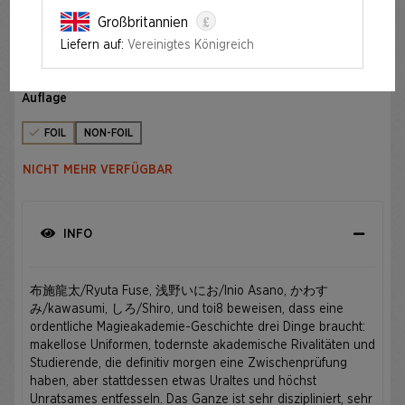
£
Großbritannien
MAHŌ GAKUIN SEISHUN HAKUSHO — 魔法学院青春白書
FOIL EDITION
Liefern auf:
Vereinigtes Königreich
Auflage
FOIL
NON-FOIL
NICHT MEHR VERFÜGBAR
INFO
布施龍太/Ryuta Fuse, 浅野いにお/Inio Asano, かわす
み/kawasumi, しろ/Shiro, und toi8 beweisen, dass eine
ordentliche Magieakademie-Geschichte drei Dinge braucht:
makellose Uniformen, todernste akademische Rivalitäten und
Studierende, die definitiv morgen eine Zwischenprüfung
haben, aber stattdessen etwas Uraltes und höchst
Unratsames entfesseln. Das Ganze ist sehr diszipliniert, sehr