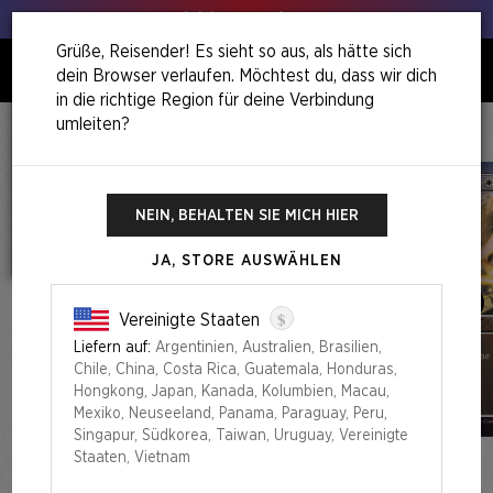
Hol deinen Lauch raus!
Grüße, Reisender! Es sieht so aus, als hätte sich
dein Browser verlaufen. Möchtest du, dass wir dich
0
in die richtige Region für deine Verbindung
umleiten?
Home
Back To School Superdrop
Mahō Gakuin Seishun Hakusho — 魔法学院青春白書 Foil Edition
NEIN, BEHALTEN SIE MICH HIER
JA, STORE AUSWÄHLEN
$
Vereinigte Staaten
Liefern auf:
Argentinien, Australien, Brasilien,
Chile, China, Costa Rica, Guatemala, Honduras,
Hongkong, Japan, Kanada, Kolumbien, Macau,
Mexiko, Neuseeland, Panama, Paraguay, Peru,
Singapur, Südkorea, Taiwan, Uruguay, Vereinigte
Staaten, Vietnam