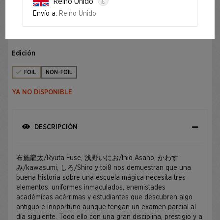
£
Reino Unido
Envío a:
Reino Unido
MAHŌ GAKUIN SEISHUN HAKUSHO — 魔法学院青春白書
FOIL EDITION
Edición
FOIL
NON-FOIL
YA NO DISPONIBLE
DESCRIPCIÓN
布施龍太/Ryuta Fuse, 浅野いにお/Inio Asano, かわす
み/kawasumi, しろ/Shiro y toi8 nos demuestran que una
buena historia sobre una escuela mágica necesita tres
elementos: uniformes inmaculados, enemistades
académicas acérrimas y estudiantes que descubren algo
antiguo e inoportuno aunque tengan un examen parcial al
día siguiente. Todo ello con una gran disciplina, prestigio y a