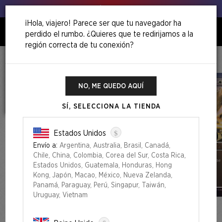
Venga, ¡agita esos puerros!
¡Hola, viajero! Parece ser que tu navegador ha
perdido el rumbo. ¿Quieres que te redirijamos a la
0
región correcta de tu conexión?
Inicio
Back To School Superdrop
Mahō Gakuin Seishun Hakusho — 魔法学院青春白書 Foil Edition
NO, ME QUEDO AQUÍ
SÍ, SELECCIONA LA TIENDA
$
Estados Unidos
Envío a:
Argentina, Australia, Brasil, Canadá,
Chile, China, Colombia, Corea del Sur, Costa Rica,
Estados Unidos, Guatemala, Honduras, Hong
Kong, Japón, Macao, México, Nueva Zelanda,
Panamá, Paraguay, Perú, Singapur, Taiwán,
Uruguay, Vietnam