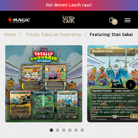
Hol deinen Lauch raus!
0
Home
Totally TubuLair Superdrop
Featuring: Stan Sakai