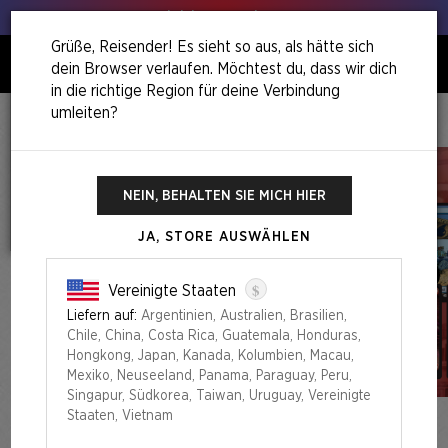
Hol deinen Lauch raus!
Grüße, Reisender! Es sieht so aus, als hätte sich
dein Browser verlaufen. Möchtest du, dass wir dich
0
in die richtige Region für deine Verbindung
umleiten?
Home
Ultimate Pencil Superdrop
Secret Lair X KEXP: Where The Music Matters®
NEIN, BEHALTEN SIE MICH HIER
JA, STORE AUSWÄHLEN
$
Vereinigte Staaten
Liefern auf:
Argentinien, Australien, Brasilien,
Chile, China, Costa Rica, Guatemala, Honduras,
Hongkong, Japan, Kanada, Kolumbien, Macau,
Mexiko, Neuseeland, Panama, Paraguay, Peru,
Singapur, Südkorea, Taiwan, Uruguay, Vereinigte
Staaten, Vietnam