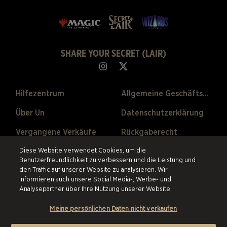
SHARE YOUR SECRET (LAIR)
Hilfezentrum
Allgemeine Geschäftsbedingungen
Über Un
Datenschutzerklärung
Vergangene Verkäufe
Rückgaberecht
Cookie-Einstellungen
Diese Website verwendet Cookies, um die
Benutzerfreundlichkeit zu verbessern und die Leistung und
den Traffic auf unserer Website zu analysieren. Wir
©2026 ESW France SAS. Alle Rechte vorbehalten.
Alle Warenzeichen sind
informieren auch unsere Social Media-, Werbe- und
Eigentum ihrer Besitzer in den USA und anderen Ländern.
ESW France
Analysepartner über Ihre Nutzung unserer Website.
SAS ist der authorisierte Wiederverkäufer und Vertriebspartner der im
online Store angebotenen Produkte.
Meine persönlichen Daten nicht verkaufen