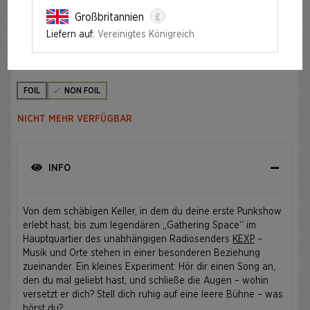
£
Großbritannien
SECRET LAIR X KEXP: WHERE THE MUSIC MATTERS®
Liefern auf:
Vereinigtes Königreich
Auflage
FOIL
NON FOIL
NICHT MEHR VERFÜGBAR
INFO
Von dem schäbigen Keller, in dem du deine erste Punkshow
erlebt hast, bis zum legendären „Gathering Space“ im
Hauptquartier des unabhängigen Radiosenders
KEXP
–
Musik und Orte stehen in einer besonderen Beziehung
zueinander. Ein kleines Experiment: Hör dir einen Song an,
den du mal geliebt hast, und schließe die Augen – wohin
versetzt er dich? Stell dich ruhig auf eine leere Bühne – was
hörst du?