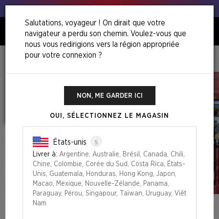
Tous à vos poireaux !
Salutations, voyageur ! On dirait que votre
navigateur a perdu son chemin. Voulez-vous que
0
nous vous redirigions vers la région appropriée
pour votre connexion ?
Accueil
Ultimate Pencil Superdrop
Secret Lair X KEXP: Where The Music Matters®
NON, ME GARDER ICI
OUI, SÉLECTIONNEZ LE MAGASIN
$
États-unis
Livrer à:
Argentine, Australie, Brésil, Canada, Chili,
Chine, Colombie, Corée du Sud, Costa Rica, États-
Unis, Guatemala, Honduras, Hong Kong, Japon,
Macao, Mexique, Nouvelle-Zélande, Panama,
Paraguay, Pérou, Singapour, Taïwan, Uruguay, Viêt
Nam