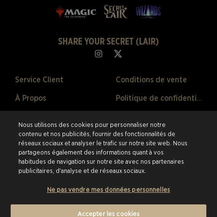
SHARE YOUR SECRET (LAIR)
Service Client
Conditions de vente
À Propos
Politique de confidentialité
Ventes Passées
Politique de remboursement
Nous utilisons des cookies pour personnaliser notre
Préférences de Cookies
contenu et nos publicités, fournir des fonctionnalités de
réseaux sociaux et analyser le trafic sur notre site web. Nous
partageons également des informations quant à vos
©2026 ESW France SAS. Tous droits réservés.
Les marques citées sont la
habitudes de navigation sur notre site avec nos partenaires
propriété de leurs détenteurs respectifs aux États-Unis et dans les autres
publicitaires, d'analyse et de réseaux sociaux.
pays.
ESW France SAS est le revendeur et marchand agréé pour les
produits et services proposés au sein de cette boutique en ligne.
Ne pas vendre mes données personnelles
Accepter les cookies