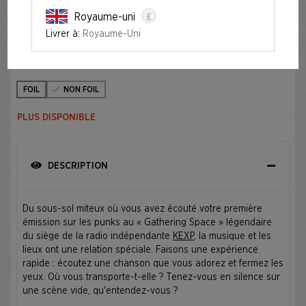
£
Royaume-uni
SECRET LAIR X KEXP: WHERE THE MUSIC MATTERS®
Livrer à:
Royaume-Uni
Édition
FOIL
NON FOIL
PLUS DISPONIBLE
DESCRIPTION
Du sous-sol miteux où vous avez écouté votre première
émission sur les punks au « Gathering Space » légendaire
du siège de la radio indépendante
KEXP
, la musique et les
lieux ont une relation spéciale. Faisons une expérience
rapide : écoutez une chanson que vous adorez et fermez les
yeux. Où vous transporte-t-elle ? Tenez-vous en silence sur
une scène vide, qu'entendez-vous ?