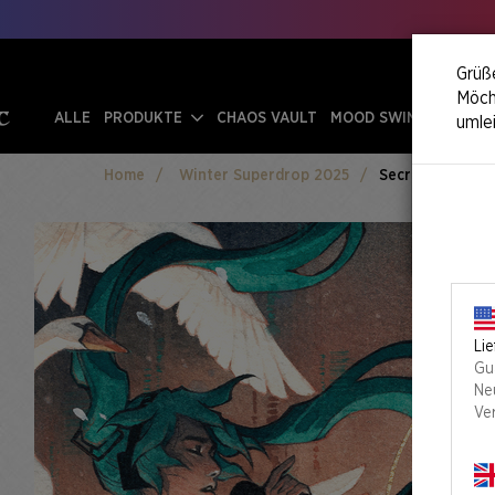
Grüße
Möcht
ALLE
PRODUKTE
CHAOS VAULT
MOOD SWINGS
umle
Home
Winter Superdrop 2025
Secret Lair X H
Lie
Gu
Ne
Ve