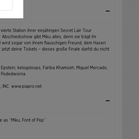
 vierte Station ihrer einjährigen Secret Lair Tour
r Abschiedsshow gibt Miku alles, denn sie trägt ihr
 wird sogar von ihrem flauschigen Freund, dem Hasen
ir jetzt deine Tickets – dieses große Finale darfst du nicht
h Epstein, kelogsloops, Fariba Khamseh, Miguel Mercado,
a Podedworna
, INC.
www.piapro.net
f Japanisch.
e as “Miku, Font of Pop”