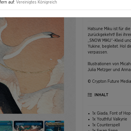
fern auf:
Vereinigtes Königreich
INFO
Hatsune Miku ist für die
zurückgekehrt! Bei ihre
„SNOW MIKU“-Kleid und
Yukine, begleitet. Hol d
verpassen.
Illustrationen von Mica
Julia Metzger und Ann
© Crypton Future Media
Alle Karten sind nur au
INHALT
1x Giada, Font of Hop
1x Youthful Valkyrie
1x Counterspell