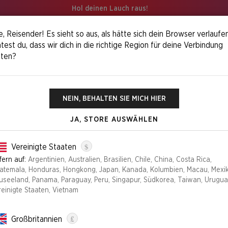
Hol deinen Lauch raus!
, Reisender! Es sieht so aus, als hätte sich dein Browser verlaufen
est du, dass wir dich in die richtige Region für deine Verbindung
iten?
atsune Miku: Winter Diva EN
NEIN, BEHALTEN SIE MICH HIER
JA, STORE AUSWÄHLEN
SECRET LAIR X
$
Vereinigte Staaten
fern auf:
Argentinien, Australien, Brasilien, Chile, China, Costa Rica,
Auflage
atemala, Honduras, Hongkong, Japan, Kanada, Kolumbien, Macau, Mexik
useeland, Panama, Paraguay, Peru, Singapur, Südkorea, Taiwan, Urugua
NON FOIL
FOIL
reinigte Staaten, Vietnam
NICHT MEHR VERFÜGBA
£
Großbritannien