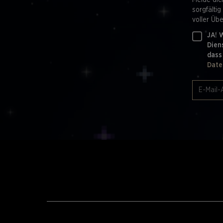
Melde dic
sorgfältig
voller Üb
JA! 
Dien
dass
Date