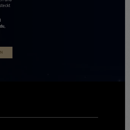
nen und
steckt
d
du,
EN