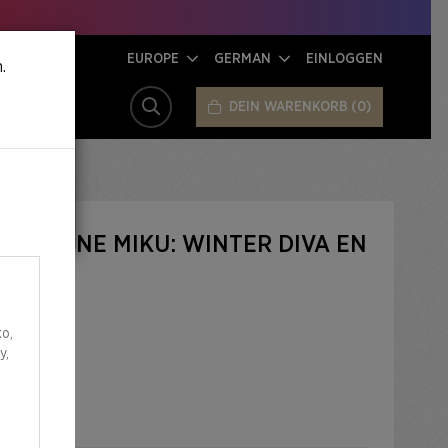
EUROPE
GERMAN
EINLOGGEN
.
DEIN WARENKORB
0
SUCHE
 HATSUNE MIKU: WINTER DIVA EN
o,
y,
R