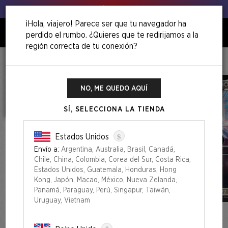
Venga, ¡agita esos puerros!
¡Hola, viajero! Parece ser que tu navegador ha
perdido el rumbo. ¿Quieres que te redirijamos a la
0
región correcta de tu conexión?
Inicio
Winter Superdrop 2025
Secret Lair X Hatsune Miku: Winter Diva EN
NO, ME QUEDO AQUÍ
SÍ, SELECCIONA LA TIENDA
$
Estados Unidos
Envío a:
Argentina, Australia, Brasil, Canadá,
Chile, China, Colombia, Corea del Sur, Costa Rica,
Estados Unidos, Guatemala, Honduras, Hong
Kong, Japón, Macao, México, Nueva Zelanda,
Panamá, Paraguay, Perú, Singapur, Taiwán,
Uruguay, Vietnam