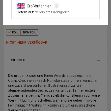
£
Großbritannien
FEATURING: PEACH MOMOKO FOIL EDITION
Liefern auf:
Vereinigtes Königreich
Auflage
FOIL
NON FOIL
NICHT MEHR VERFÜGBAR
INFO
Die mit den Eisner und Ringo Awards ausgezeichnete
Comic-Zeichnerin Peach Momoko steuert ihren ikonischen
und zutiefst persönlichen Illustrationsstil zu fünf
atemberaubenden Secret Lair Karten bei. In ihrer ersten
Zusammenarbeit mit Magic spielt die Künstlerin in Schwarz-
Weiß mit Licht und Schatten, während sie geheimnisvolle
Femininität mit Wahnsinn kombiniert, um grausig schöne
Werke zu erschaffen.