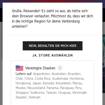
Hol deinen Lauch raus!
Grüße, Reisender! Es sieht so aus, als hätte sich
dein Browser verlaufen. Möchtest du, dass wir dich
0
in die richtige Region für deine Verbindung
umleiten?
Home
Camp Totally Safe Superdrop
Featuring: Peach Momoko Foil Edition
NEIN, BEHALTEN SIE MICH HIER
JA, STORE AUSWÄHLEN
$
Vereinigte Staaten
Liefern auf:
Argentinien, Australien, Brasilien,
Chile, China, Costa Rica, Guatemala, Honduras,
Hongkong, Japan, Kanada, Kolumbien, Macau,
Mexiko, Neuseeland, Panama, Paraguay, Peru,
Singapur, Südkorea, Taiwan, Uruguay, Vereinigte
Staaten, Vietnam