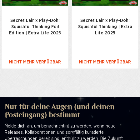
Secret Lair x Play-Doh:
Secret Lair x Play-Doh:
Squishful Thinking Foil
Squishful Thinking | Extra
Edition | Extra Life 2025
Life 2025
NICHT MEHR VERFÜGBAR
NICHT MEHR VERFÜGBAR
Nur für deine Augen (und deinen
Posteingang) bestimmt
Melde dich an, um benachrichtigt zu werden, wenn neue
Releases, Kollaborationen und sorgfältig kuratierte
Überraschungen bereit sind, enthüllt zu werden. Die Zukunft