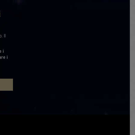
i
. Il
e i
are i
E