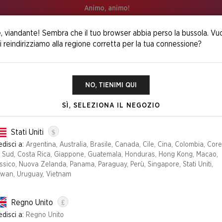
Animo, animo!
, viandante! Sembra che il tuo browser abbia perso la bussola. Vu
i reindirizziamo alla regione corretta per la tua connessione?
NO, TIENIMI QUI
SÌ, SELEZIONA IL NEGOZIO
ra Life 2025: ​ Secret Lair x Play-
$
Stati Uniti
disci a:
Argentina, Australia, Brasile, Canada, Cile, Cina, Colombia, Cor
l Sud, Costa Rica, Giappone, Guatemala, Honduras, Hong Kong, Macao,
sico, Nuova Zelanda, Panama, Paraguay, Perù, Singapore, Stati Uniti,
iwan, Uruguay, Vietnam
£
Regno Unito
disci a:
Regno Unito