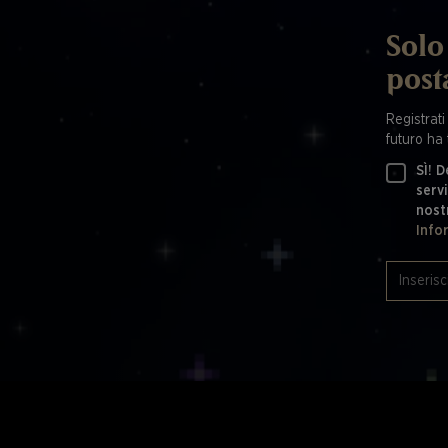
Solo 
post
Registrati
futuro ha 
SÌ! D
servi
nost
Info