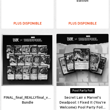
Edition
PLUS DISPONIBLE
PLUS DISPONIBLE
Pool Party Foil
FINAL_final_REALLYfinal_v7_USETHISONE(2)_Everything
Secret Lair x Marvel's
Bundle
Deadpool: I Fixed It (You're
Welcome) Pool Party Foil…