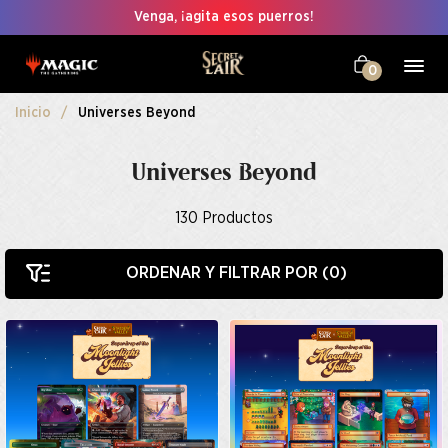
Venga, ¡agita esos puerros!
0
Inicio
Universes Beyond
Universes Beyond
130
Productos
ORDENAR Y FILTRAR POR (
0
)