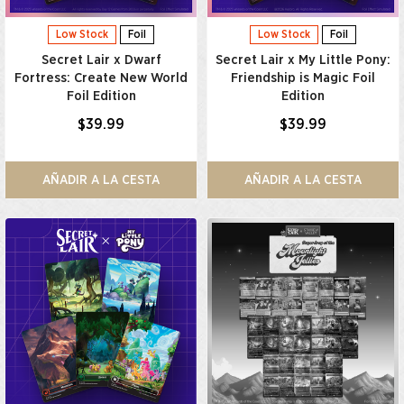
Low Stock
Foil
Low Stock
Foil
Secret Lair x Dwarf
Secret Lair x My Little Pony:
Fortress: Create New World
Friendship is Magic Foil
Foil Edition
Edition
$39.99
$39.99
AÑADIR A LA CESTA
AÑADIR A LA CESTA