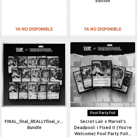
Edition
YA NO DISPONIBLE
YA NO DISPONIBLE
Pool Party Foil
FINAL_final_REALLYfinal_v7_USETHISONE(2)_Everything
Secret Lair x Marvel's
Bundle
Deadpool: I Fixed It (You're
Welcome) Pool Party Foil…