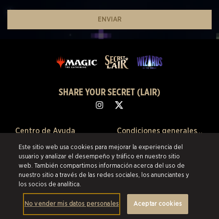
ENVIAR
SHARE YOUR SECRET (LAIR)
Centro de Ayuda
Condiciones generales de venta
Este sitio web usa cookies para mejorar la experiencia del
Sobre Nosotros
Política de confidencialidad
usuario y analizar el desempeño y tráfico en nuestro sitio
web. También compartimos información acerca del uso de
Ventas Anteriores
Política de devoluciones
nuestro sitio a través de las redes sociales, los anunciantes y
los socios de analítica.
Preferencias de Cookies
No vender mis datos personales
Aceptar cookies
©2026 Scalefast Inc. (que opera como ESW). Todos los derechos
reservados.
Las marcas citadas son propiedad de sus respectivos dueños