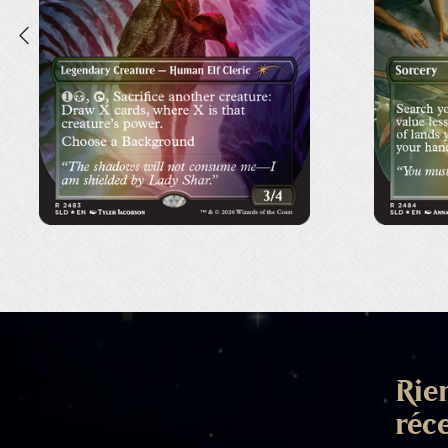
Rien
réc