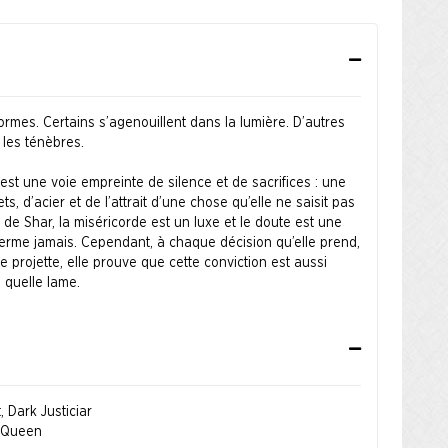
formes. Certains s’agenouillent dans la lumière. D’autres
 les ténèbres.
st une voie empreinte de silence et de sacrifices : une
ts, d’acier et de l’attrait d’une chose qu’elle ne saisit pas
 de Shar, la miséricorde est un luxe et le doute est une
ferme jamais. Cependant, à chaque décision qu’elle prend,
 projette, elle prouve que cette conviction est aussi
 quelle lame.
âce au travail de Tyler Jacobson, Anna Podedworna,
 Simon Dominic, et elle est illustrée avec la même beauté,
même défiance qui la définissent.
e Coast
 Dark Justiciar
e Queen