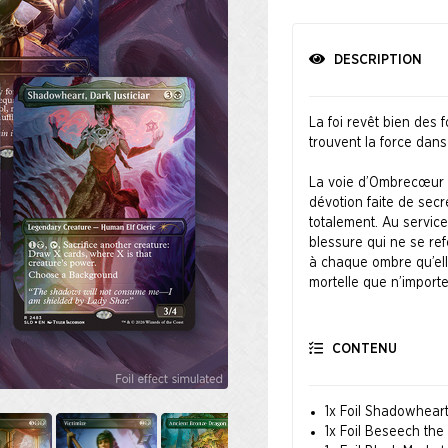
DESCRIPTION
La foi revêt bien des 
trouvent la force dans
La voie d’Ombrecœur e
dévotion faite de secre
totalement. Au service
blessure qui ne se re
à chaque ombre qu’elle
mortelle que n’importe
Sa foi prend forme gr
Nereida, Mila Pesic et
CONTENU
le même danger et la 
© 2026 Wizards of th
1x Foil Shadowheart,
1x Foil Beseech th