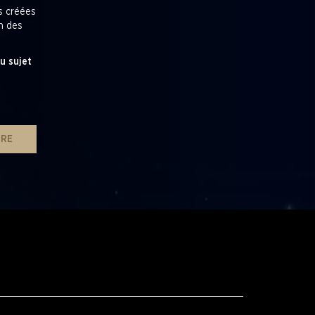
es créées
en des
u sujet
IRE