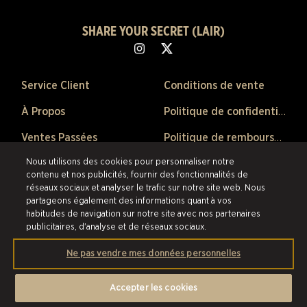
SHARE YOUR SECRET (LAIR)
Service Client
Conditions de vente
À Propos
Politique de confidentialité
Ventes Passées
Politique de remboursement
Nous utilisons des cookies pour personnaliser notre
Préférences de Cookies
contenu et nos publicités, fournir des fonctionnalités de
réseaux sociaux et analyser le trafic sur notre site web. Nous
©2026 Scalefast Inc. (faisant affaire sous le nom de ESW). Tous droits
partageons également des informations quant à vos
réservés.
Les marques citées sont la propriété de leurs détenteurs respectifs
habitudes de navigation sur notre site avec nos partenaires
aux États-Unis et dans les autres pays.
Scalefast Inc. (faisant affaire sous le
publicitaires, d'analyse et de réseaux sociaux.
nom de ESW) est le revendeur et marchand agréé pour les produits et
services proposés au sein de cette boutique en ligne.
Ne pas vendre mes données personnelles
Accepter les cookies