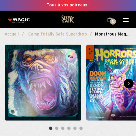
Tous à vos poireaux !
0
Accueil
Camp Totally Safe Superdrop
Monstrous Magazines Foil Edition