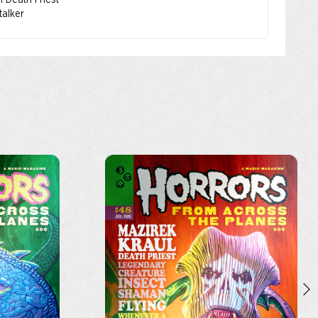
ul Death Priest
stalker