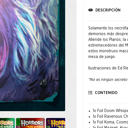
DESCRIPCIÓN
Solamente los necrófa
demonios más desprec
Allende los Planos, la
estremecedores del Mu
estos monstruos macab
mesa de juego.
Ilustraciones de Ed R
*No es ningún secreto
provocar alteraciones,
el drop de Monstrous M
CONTENIDO
error de imprenta y s
El texto de reglas de 
5 USD en este drop, cor
1x Foil Doom Whisp
1x Foil Ravenous C
1x Foil Koma, Cosm