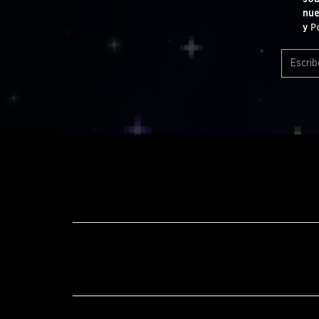
nu
y
P