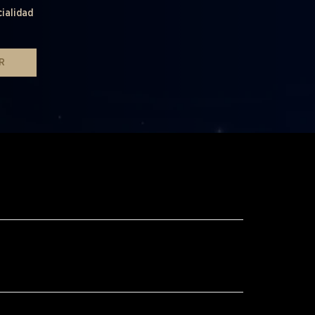
cialidad
R