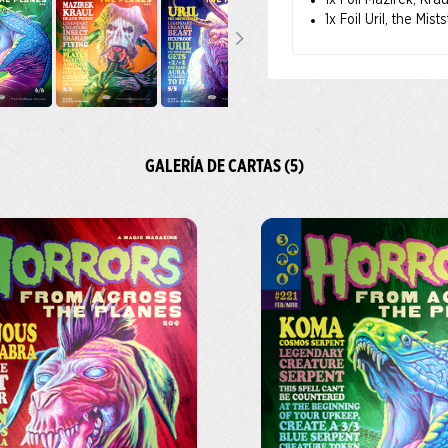
1x Foil Mazirek, Kra
1x Foil Uril, the Mist
GALERÍA DE CARTAS (5)