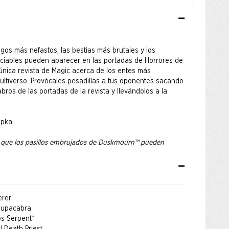
gos más nefastos, las bestias más brutales y los
iables pueden aparecer en las portadas de Horrores de
 única revista de Magic acerca de los entes más
ltiverso. Provócales pesadillas a tus oponentes sacando
ros de las portadas de la revista y llevándolos a la
epka
 que los pasillos embrujados de Duskmourn™ pueden
 pero este cambio en concreto no se hizo a propósito. En
agazines, la carta 'Koma, la Serpiente Cósmica' tiene un
e sustituyó “cada mantenimiento” por “tu mantenimiento”.
Oracle sigue siendo el correcto. Aprovecha un descuento de
tesía de la Casa.
erer
hupacabra
os Serpent*