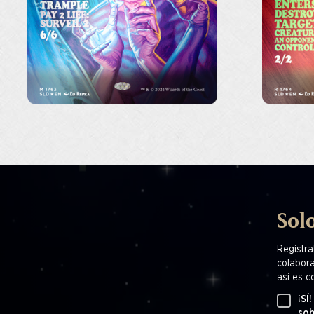
Solo
Regístra
colabora
así es c
¡SÍ
sob