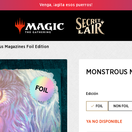
Venga, ¡agita esos puerros!
s Magazines Foil Edition
MONSTROUS M
Edición
FOIL
NON FOIL
YA NO DISPONIBLE