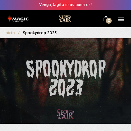
Venga, ¡agita esos puerros!
0
Inicio
Spookydrop 2023