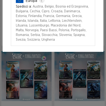
€
Europa
Spedisci a:
Austria, Belgio, Bosnia ed Erzegovina,
The Art of Frank Frazetta:
The Art of Frank Frazetta:
Bulgaria, Cechia, Cipro, Croazia, Danimarca,
The Second Exhibition Foil
The Second Exhibition
Estonia, Finlandia, Francia, Germania, Grecia,
Edition
Irlanda, Islanda, Italia, Lettonia, Liechtenstein,
Lituania, Lussemburgo, Macedonia del Nord,
Malta, Norvegia, Paesi Bassi, Polonia, Portogallo,
Romania, Serbia, Slovacchia, Slovenia, Spagna,
Svezia, Svizzera, Ungheria
NON PIÙ DISPONIBLE
NON PIÙ DISPONIBLE