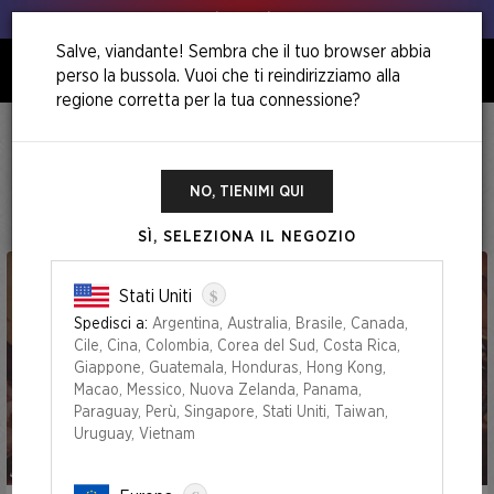
Animo, animo!
Salve, viandante! Sembra che il tuo browser abbia
perso la bussola. Vuoi che ti reindirizziamo alla
0
regione corretta per la tua connessione?
Home
Summer Superdrop 2025
Summer Superdrop 2025
NO, TIENIMI QUI
SÌ, SELEZIONA IL NEGOZIO
$
Stati Uniti
Spedisci a:
Argentina, Australia, Brasile, Canada,
Cile, Cina, Colombia, Corea del Sud, Costa Rica,
Giappone, Guatemala, Honduras, Hong Kong,
Macao, Messico, Nuova Zelanda, Panama,
Paraguay, Perù, Singapore, Stati Uniti, Taiwan,
Uruguay, Vietnam