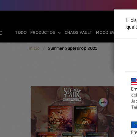
¡Hola
que t
TODO
PRODUCTOS
CHAOS VAULT
MOOD SWINGS
Inicio
Summer Superdrop 2025
Env
de
Ja
Ta
Env