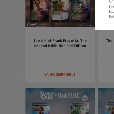
Chi
Fra
Li
Pol
The Art of Frank Frazetta: The
The 
Second Exhibition Foil Edition
YA NO DISPONIBLE