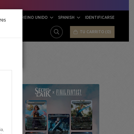
REINO UNIDO
SPANISH
IDENTIFICARSE
res
TU CARRITO
0
BUSCAR
ia,