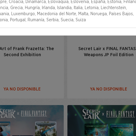
pre, Croacia, Dinamarca, Eslovaquia, Eslovenia, España, Estonia, Finland
ncia, Grecia, Hungría, Irlanda, Islandia, Italia, Letonia, Liechtenstein,
tuania, Luxemburgo, Macedonia del Norte, Malta, Noruega, Países Bajos,
onia, Portugal, Rumanía, Serbia, Suecia, Suiza
Art of Frank Frazetta: The
Secret Lair x FINAL FANTAS
Second Exhibition
Weapons JP Foil Edition
YA NO DISPONIBLE
YA NO DISPONIBLE