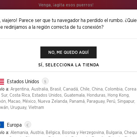
Venga, ¡agita esos puerros!
, viajero! Parece ser que tu navegador ha perdido el rumbo. ¿Quie
e redirijamos a la región correcta de tu conexión?
NO, ME QUEDO AQUÍ
SÍ, SELECCIONA LA TIENDA
Summer Superdrop 2025
$
Estados Unidos
ío a:
Argentina, Australia, Brasil, Canadá, Chile, China, Colombia, Corea
l Sur, Costa Rica, Estados Unidos, Guatemala, Honduras, Hong Kong,
pón, Macao, México, Nueva Zelanda, Panamá, Paraguay, Perú, Singapur,
iwán, Uruguay, Vietnam
€
Europa
ío a:
Alemania, Austria, Bélgica, Bosnia y Herzegovina, Bulgaria, Chequ