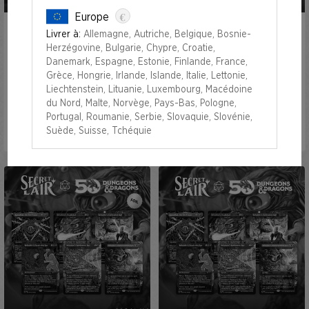
€
Europe
Livrer à:
Allemagne, Autriche, Belgique, Bosnie-
Secret Lair x Dungeons &
Secret Lair x Dungeons &
Herzégovine, Bulgarie, Chypre, Croatie,
Dragons®: Death Is in the
Dragons®: Death Is in the
Danemark, Espagne, Estonie, Finlande, France,
Eyes of the Beholder I Foil…
Eyes of the Beholder I
Grèce, Hongrie, Irlande, Islande, Italie, Lettonie,
Liechtenstein, Lituanie, Luxembourg, Macédoine
du Nord, Malte, Norvège, Pays-Bas, Pologne,
Portugal, Roumanie, Serbie, Slovaquie, Slovénie,
Suède, Suisse, Tchéquie
PLUS DISPONIBLE
PLUS DISPONIBLE