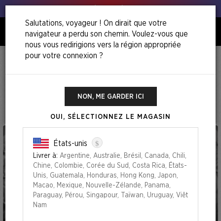
Tous à vos poireaux !
Salutations, voyageur ! On dirait que votre
navigateur a perdu son chemin. Voulez-vous que
0
nous vous redirigions vers la région appropriée
pour votre connexion ?
Accueil
Dungeons & Dragons 50th Anniversary Superdrop
Dungeons & Dragons 50th
Anniversary Superdrop
NON, ME GARDER ICI
OUI, SÉLECTIONNEZ LE MAGASIN
$
États-unis
Livrer à:
Argentine, Australie, Brésil, Canada, Chili,
Chine, Colombie, Corée du Sud, Costa Rica, États-
Unis, Guatemala, Honduras, Hong Kong, Japon,
Macao, Mexique, Nouvelle-Zélande, Panama,
Paraguay, Pérou, Singapour, Taïwan, Uruguay, Viêt
Nam