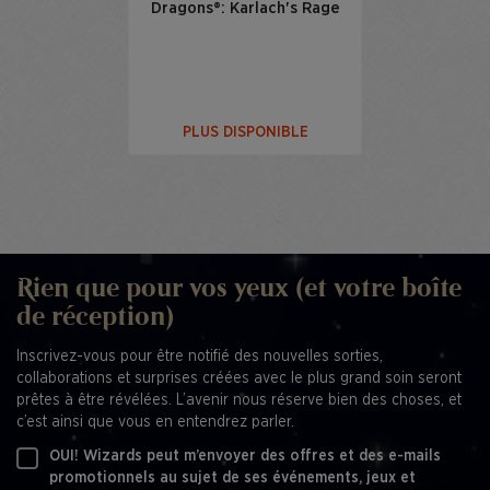
Dragons®: Karlach's Rage
PLUS DISPONIBLE
Rien que pour vos yeux (et votre boîte
de réception)
Inscrivez-vous pour être notifié des nouvelles sorties,
collaborations et surprises créées avec le plus grand soin seront
prêtes à être révélées. L’avenir nous réserve bien des choses, et
c’est ainsi que vous en entendrez parler.
OUI! Wizards peut m’envoyer des offres et des e-mails
promotionnels au sujet de ses événements, jeux et