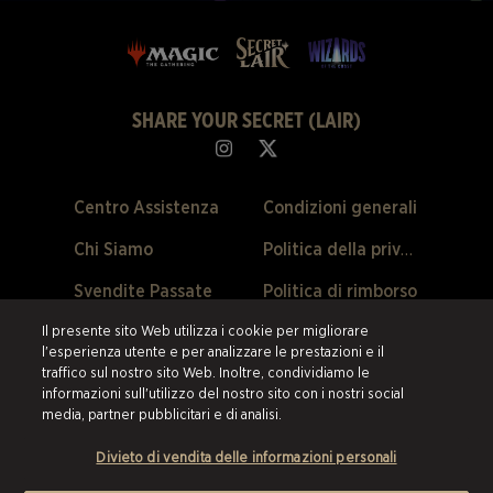
SHARE YOUR SECRET (LAIR)
Centro Assistenza
Condizioni generali
Chi Siamo
Politica della privacy
Svendite Passate
Politica di rimborso
Preferenze Cookie
Il presente sito Web utilizza i cookie per migliorare
l'esperienza utente e per analizzare le prestazioni e il
traffico sul nostro sito Web. Inoltre, condividiamo le
©2026 ESW France SAS. Tutti i diritti riservati.
Tutti i marchi sono di
informazioni sull'utilizzo del nostro sito con i nostri social
proprietà dei loro rispettivi titolari negli Stati Uniti e negli altri paesi.
ESW
media, partner pubblicitari e di analisi.
France SAS è il rivenditore autorizzato e il fornitore di tutti i prodotti e i
servizi offerti su questo sito.
Divieto di vendita delle informazioni personali