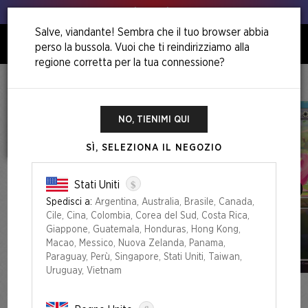
Animo, animo!
Salve, viandante! Sembra che il tuo browser abbia
perso la bussola. Vuoi che ti reindirizziamo alla
0
regione corretta per la tua connessione?
Home
Back To School Superdrop
Secret Lair X My Little Pony: Friendship Is Magic Foil Edition
NO, TIENIMI QUI
SÌ, SELEZIONA IL NEGOZIO
$
Stati Uniti
Spedisci a:
Argentina, Australia, Brasile, Canada,
Cile, Cina, Colombia, Corea del Sud, Costa Rica,
Giappone, Guatemala, Honduras, Hong Kong,
Macao, Messico, Nuova Zelanda, Panama,
Paraguay, Perù, Singapore, Stati Uniti, Taiwan,
Uruguay, Vietnam