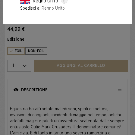
£
Regno Unito
Spedisci a:
Regno Unito
Foil
SECRET LAIR X MY LITTLE PONY: FRIENDSHIP IS MAGIC
FOIL EDITION
44,99 €
Edizione
FOIL
NON-FOIL
Seleziona la quantità
AGGIUNGI AL CARRELLO
DESCRIZIONE
Equestria ha affrontato maledizioni, spiriti dispettosi,
invasioni di cangianti, incidenti di viaggio nel tempo, antichi
artefatti magici e più di un’avventura scatenata dalle sempre
entusiaste Cutie Mark Crusaders. Il denominatore comune?
L'amicizia. E di tanto in tanto una severa ramanzina di