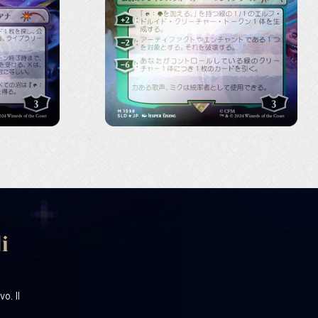
i
o. Il