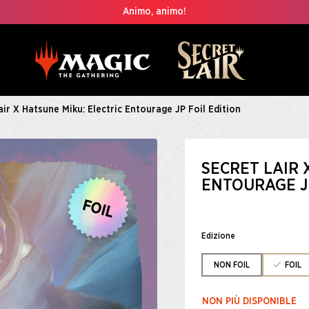
Animo, animo!
air X Hatsune Miku: Electric Entourage JP Foil Edition
SECRET LAIR 
ENTOURAGE JP
Edizione
NON FOIL
FOIL
NON PIÙ DISPONIBLE