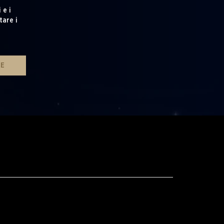
 e i
tare i
RE