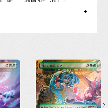
Scions come “Len and Rin, Harmony Incarnate”