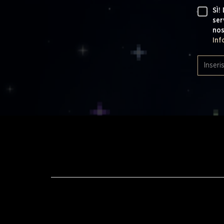
SÌ!
ser
nos
Inf