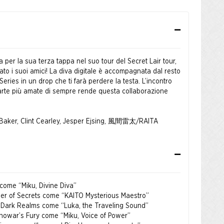
 per la sua terza tappa nel suo tour del Secret Lair tour,
ato i suoi amici! La diva digitale è accompagnata dal resto
eries in un drop che ti farà perdere la testa. L’incontro
 carte più amate di sempre rende questa collaborazione
i Baker, Clint Cearley, Jesper Ejsing, 風間雷太/RAITA
l come “Miku, Divine Diva”
eler of Secrets come “KAITO Mysterious Maestro”
the Dark Realms come “Luka, the Traveling Sound”
Llanowar’s Fury come “Miku, Voice of Power”