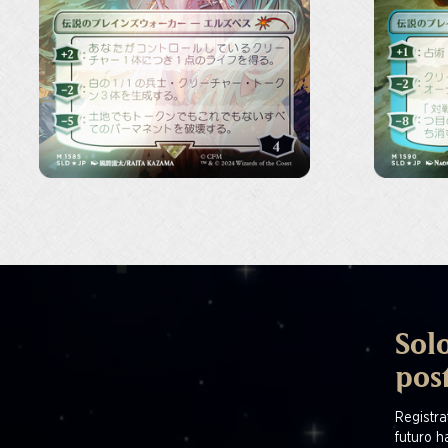
Solo
pos
Registrat
futuro ha