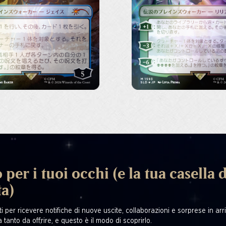
 per i tuoi occhi (e la tua casella d
ta)
i per ricevere notifiche di nuove uscite, collaborazioni e sorprese in arriv
 tanto da offrire, e questo è il modo di scoprirlo.