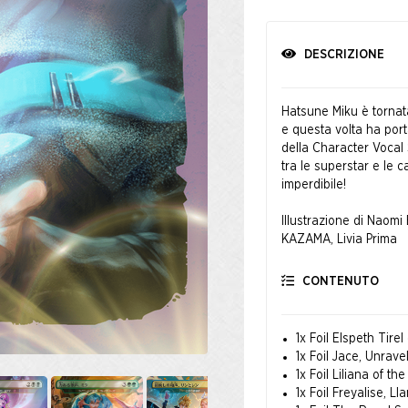
DESCRIZIONE
Hatsune Miku è tornata
e questa volta ha port
della Character Vocal S
tra le superstar e le
imperdibile!
Illustrazione di Naom
KAZAMA, Livia Prima
CONTENUTO
1x Foil Elspeth Tire
1x Foil Jace, Unrav
1x Foil Liliana of 
1x Foil Freyalise, 