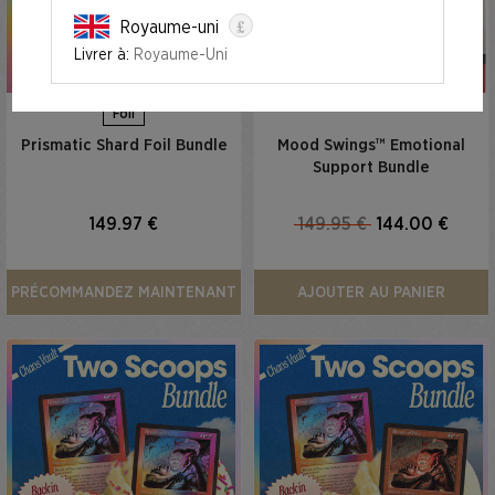
£
Royaume-uni
Livrer à:
Royaume-Uni
Foil
Prismatic Shard Foil Bundle
Mood Swings™ Emotional
Support Bundle
149.97 €
149.95 €
144.00 €
PRÉCOMMANDEZ MAINTENANT
AJOUTER AU PANIER