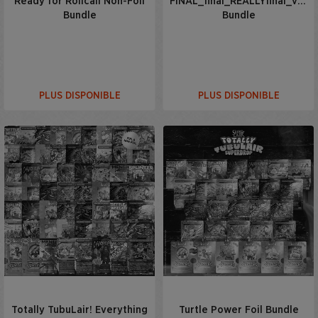
Ready for Rollcall Non-Foil
FINAL_final_REALLYfinal_v7_
Bundle
Bundle
PLUS DISPONIBLE
PLUS DISPONIBLE
Totally TubuLair! Everything
Turtle Power Foil Bundle