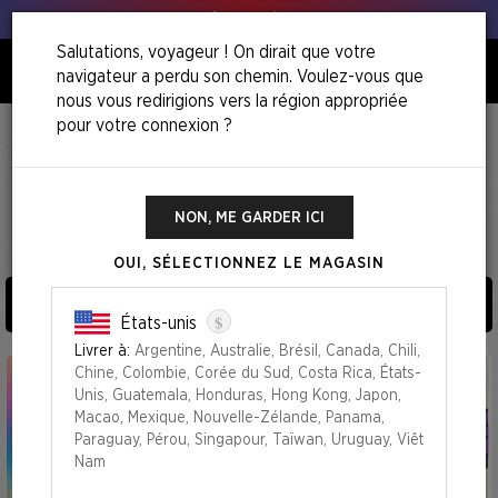
Tous à vos poireaux !
Salutations, voyageur ! On dirait que votre
navigateur a perdu son chemin. Voulez-vous que
0
nous vous redirigions vers la région appropriée
pour votre connexion ?
Accueil
BUNDLES
BUNDLES
NON, ME GARDER ICI
45
Produits
OUI, SÉLECTIONNEZ LE MAGASIN
TRIER ET FILTRER PAR (
0
)
$
États-unis
Livrer à:
Argentine, Australie, Brésil, Canada, Chili,
Chine, Colombie, Corée du Sud, Costa Rica, États-
Unis, Guatemala, Honduras, Hong Kong, Japon,
Macao, Mexique, Nouvelle-Zélande, Panama,
Paraguay, Pérou, Singapour, Taïwan, Uruguay, Viêt
Nam